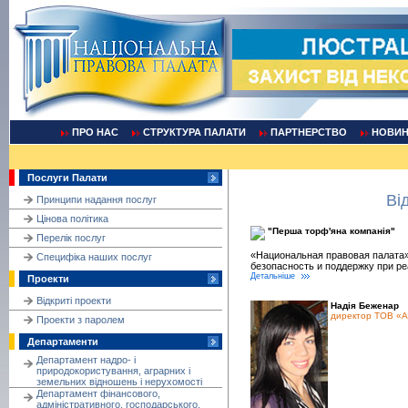
ПРО НАС
СТРУКТУРА ПАЛАТИ
ПАРТНЕРСТВО
НОВИ
Послуги Палати
Ві
Принципи надання послуг
Цінова політика
"Перша торф'яна компанія"
Перелік послуг
«Национальная правовая палата»
Cпецифіка наших послуг
безопасность и поддержку при ре
Детальніше
Проекти
Відкриті проекти
Надія Беженар
директор ТОВ «Ау
Проекти з паролем
Департаменти
Департамент надро- і
природокористування, аграрних і
земельних відношень і нерухомості
Департамент фінансового,
адміністративного, господарського,