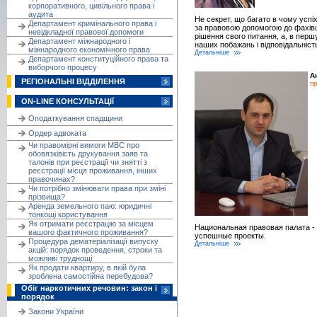
корпоративного, цивільного права і
аудита
Не секрет, що багато в чому успі
Департамент кримінального права і
за правовою допомогою до фахівц
невідкладної правової допомоги
рішення свого питання, а, в перш
Департамент міжнародного і
наших побажань і відповідальність
міжнародного економічного права
Детальніше
Департамент конституційного права та
виборчого процесу
А
РЕГІОНАЛЬНІ ВІДДІЛЕННЯ
п
ON-LINE КОНСУЛЬТАЦІЇ
Оподаткування спадщини
Ордер адвоката
Чи правомірні вимоги МВС про
обовязківість друкування заяв та
талонів при реєстрації чи знятті з
реєстрації місця проживання, інших
правочинах?
Чи потрібно змінювати права при зміні
прізвища?
Аренда земельного паю: юридичні
тонкощі користування
Як отримати реєстрацію за місцем
Национальная правовая палата -
вашого фактичного проживання?
успешные проекты.
Процедура дематеріалізації випуску
Детальніше
акцій: порядок проведення, строки та
можливі труднощі
Як продати квартиру, в якій була
зроблена самостійна перебудова?
Обіг наркотичних речовин: закон і
порядок
Закони України