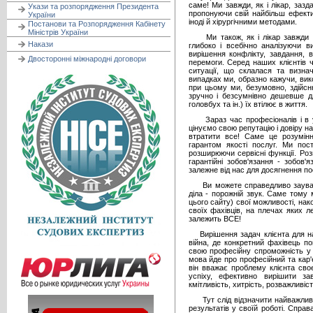
саме! Ми завжди, як і лікар, зазд
Укази та розпорядження Президента
пропонуючи свій найбільш ефекти
України
іноді й хірургічними методами.
Постанови та Розпорядження Кабінету
Міністрів України
Ми також, як і лікар завжди сп
Накази
глибоко і всебічно аналізуючи 
вирішення конфлікту, завдання, в
Двосторонні міжнародні договори
перемоги. Серед наших клієнтів 
ситуації, що склалася та визна
випадках ми, образно кажучи, вик
при цьому ми, безумовно, здійс
зручно і безсумнівно дешевше дл
головбух та ін.) їх втілює в життя.
Зараз час професіоналів і в усь
цінуємо свою репутацію і довіру на
втратити все! Саме це розумінн
гарантом якості послуг. Ми пос
розширюючи сервісні функції. Роз
гарантійні зобов'язання - зобов
залежне від нас для досягнення по
Ви можете справедливо зауважит
діла - порожній звук. Саме тому
цього сайту) свої можливості, нак
своїх фахівців, на плечах яких л
залежить ВСЕ!
Вирішення задач клієнта для наш
війна, де конкретний фахівець по
свою професійну спроможність у с
мова йде про професійний та кар'
він вважає проблему клієнта св
успіху, ефективно вирішити за
кмітливість, хитрість, розважливіст
Тут слід відзначити найважливіш
результатів у своїй роботі. Спра