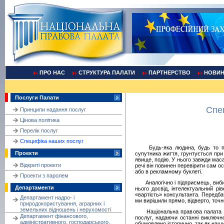
ПРО НАС
СТРУКТУРА ПАЛАТИ
ПАРТНЕРСТВО
НОВИ
Послуги Палати
Cпе
Принципи надання послуг
Цінова політика
Перелік послуг
Cпецифіка наших послуг
Будь-яка людина, будь то партн
Проекти
супутника життя, грунтується при
явище, подію. У нього завжди маса 
Відкриті проекти
речі він повинен перевірити сам ос
або в рекламному буклеті.
Проекти з паролем
Аналогічно і підприємець, вибира
Департаменти
нього досвід, інтелектуальний рів
«вартість» консультанта. Передбач
Департамент надро- і
ми вирішили прямо, відверто, точно
природокористування, аграрних і
земельних відношень і нерухомості
Національна правова палата чіт
Департамент фінансового,
послуг, надаючи останні виключно
адміністративного, господарського,
обумовлено історично, так як наши