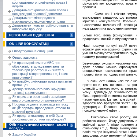
корпоративного, цивільного права і
різноманіттям юридичних, податк
аудита
проблем.
Департамент кримінального права і
невідкладної правової допомоги
Саме наші клієнти змушують 
ексклюзивні завдання, що вимага
Департамент міжнародного і
юристів і консультантів. Взаємн
міжнародного економічного права
накопичили величезний потенц
Департамент конституційного права та
незважаючи на посилення конкурен
виборчого процесу
РЕГІОНАЛЬНІ ВІДДІЛЕННЯ
Більш того, вона (конкуренція
працювати, постійно підвищуючи сво
ON-LINE КОНСУЛЬТАЦІЇ
Наші послуги по суті своїй явля
ефекту для комерційної фірми і п
Оподаткування спадщини
уміння вирішувати практично будь
нашому розпорядженні.
Ордер адвоката
Чи правомірні вимоги МВС про
Безумовно, охопити неосяжне немо
обовязківість друкування заяв та
двох словах можна сформулюва
талонів при реєстрації чи знятті з
специфічних, ексклюзивних пра
реєстрації місця проживання, інших
процесі його господарської діяльно
правочинах?
У більшості наших клієнтів є шта
Чи потрібно змінювати права при зміні
проте вони, тим не менш, за ріш
прізвища?
функцій штатного юриста, звертаю
Аренда земельного паю: юридичні
чому. Відповідь до геніальності п
тонкощі користування
більш професійно можна вирішити 
Як отримати реєстрацію за місцем
часом чимало. Це так, але зізнайт
вашого фактичного проживання?
здоров'я або врятувати життя. П
Процедура дематеріалізації випуску
другорядна. Головне: якість п
акцій: порядок проведення, строки та
психологічному) ефекті.
можливі труднощі
Як продати квартиру, в якій була
Виконуючи свою роботу, ми по
зроблена самостійна перебудова?
роботою лікаря: йому довіряють с
Обіг наркотичних речовин: закон і
майнові гарантії; лікар повинен 
порядок
фінансову і т. д. Лікар, виконую
пацієнта про існуючий ризик і на
Закони України
запущена, ризик неминучий і/або м