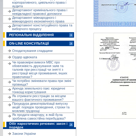
корпоративного, цивільного права і
аудита
Департамент кримінального права і
невідкладної правової допомоги
Департамент міжнародного і
міжнародного економічного права
Департамент конституційного права та
виборчого процесу
РЕГІОНАЛЬНІ ВІДДІЛЕННЯ
ON-LINE КОНСУЛЬТАЦІЇ
Оподаткування спадщини
Ордер адвоката
Чи правомірні вимоги МВС про
обовязківість друкування заяв та
талонів при реєстрації чи знятті з
реєстрації місця проживання, інших
правочинах?
Чи потрібно змінювати права при зміні
прізвища?
Аренда земельного паю: юридичні
тонкощі користування
Як отримати реєстрацію за місцем
вашого фактичного проживання?
Процедура дематеріалізації випуску
акцій: порядок проведення, строки та
можливі труднощі
Як продати квартиру, в якій була
зроблена самостійна перебудова?
Обіг наркотичних речовин: закон і
порядок
Закони України