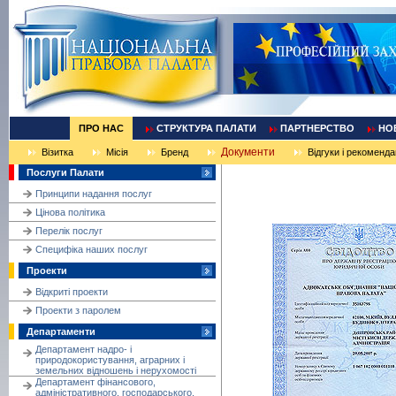
ПРО НАС
СТРУКТУРА ПАЛАТИ
ПАРТНЕРСТВО
НО
Документи
Візитка
Місія
Бренд
Відгуки і рекомендац
Послуги Палати
Принципи надання послуг
Цінова політика
Перелік послуг
Cпецифіка наших послуг
Проекти
Відкриті проекти
Проекти з паролем
Департаменти
Департамент надро- і
природокористування, аграрних і
земельних відношень і нерухомості
Департамент фінансового,
адміністративного, господарського,