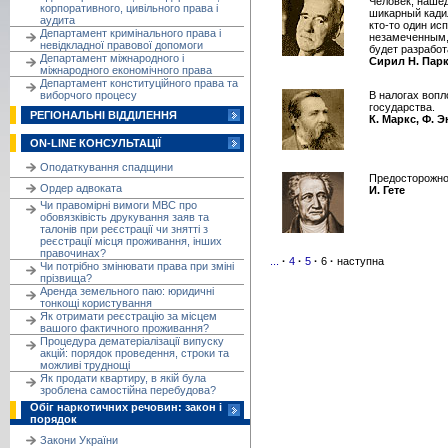
Человек, нашед
корпоративного, цивільного права і
шикарный кадил
аудита
кто-то один ис
Департамент кримінального права і
незамеченным, 
невідкладної правової допомоги
будет разработ
Департамент міжнародного і
Сирил Н. Пар
міжнародного економічного права
Департамент конституційного права та
виборчого процесу
В налогах воп
государства.
РЕГІОНАЛЬНІ ВІДДІЛЕННЯ
К. Маркс, Ф. 
ON-LINE КОНСУЛЬТАЦІЇ
Оподаткування спадщини
Предосторожно
Ордер адвоката
И. Гете
Чи правомірні вимоги МВС про
обовязківість друкування заяв та
талонів при реєстрації чи знятті з
реєстрації місця проживання, інших
правочинах?
...
·
4
·
5
·
6
·
наступна
Чи потрібно змінювати права при зміні
прізвища?
Аренда земельного паю: юридичні
тонкощі користування
Як отримати реєстрацію за місцем
вашого фактичного проживання?
Процедура дематеріалізації випуску
акцій: порядок проведення, строки та
можливі труднощі
Як продати квартиру, в якій була
зроблена самостійна перебудова?
Обіг наркотичних речовин: закон і
порядок
Закони України