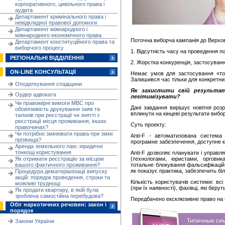
корпоративного, цивільного права і
аудита
Департамент кримінального права і
невідкладної правової допомоги
Департамент міжнародного і
міжнародного економічного права
Поточна виборча кампанія до Верхо
Департамент конституційного права та
виборчого процесу
1. Відсутність часу на проведення по
РЕГІОНАЛЬНІ ВІДДІЛЕННЯ
2. Жорстка конкуренція, застосуванн
ON-LINE КОНСУЛЬТАЦІЇ
Немає умов для застосування «тон
Залишився час тільки для конкретних
Оподаткування спадщини
Як захистити свій результат
Ордер адвоката
легітимізувати?
Чи правомірні вимоги МВС про
Дані завдання вирішує новітня розр
обовязківість друкування заяв та
вплинути на кінцеві результати вибо
талонів при реєстрації чи знятті з
реєстрації місця проживання, інших
Суть проекту:
правочинах?
Чи потрібно змінювати права при зміні
Anti-F - автоматизована система 
прізвища?
програмне забезпечення, доступне к
Аренда земельного паю: юридичні
тонкощі користування
Anti-F дозволяє планувати і управля
Як отримати реєстрацію за місцем
(технологами, юристами, орговик
вашого фактичного проживання?
тотальне блокування фальсифікацій з
як показує практика, забезпечить біл
Процедура дематеріалізації випуску
акцій: порядок проведення, строки та
Кількість користувачів системи: всі 
можливі труднощі
(при їх наявності), фахівці, які беру
Як продати квартиру, в якій була
зроблена самостійна перебудова?
Передбачено ексклюзивне право на в
Обіг наркотичних речовин: закон і
порядок
Закони України