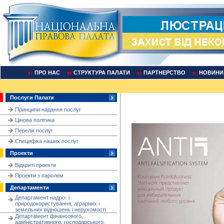
ПРО НАС
СТРУКТУРА ПАЛАТИ
ПАРТНЕРСТВО
НОВИНИ
Послуги Палати
Принципи надання послуг
Цінова політика
Перелік послуг
Cпецифіка наших послуг
Проекти
Відкриті проекти
Проекти з паролем
Департаменти
Департамент надро- і
природокористування, аграрних і
земельних відношень і нерухомості
Департамент фінансового,
адміністративного, господарського,