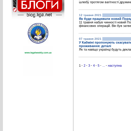
шлюбу протягом вагітності дружин
12 травня 2021
Як буде працювати новий Поряд
11 травня набув чинності новий По
фінансових операцій. Він був затв
07 травня 2021
У Кабміні пропонують скасувати
проживання: деталі
Як та навіщо українці будуть дек
1
·
2
·
3
·
4
·
5
·
...
·
наступна