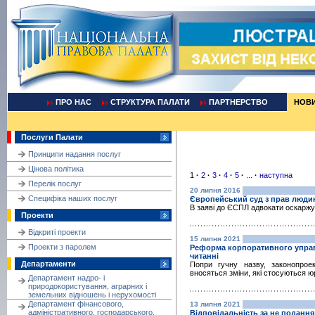
ПРО НАС
СТРУКТУРА ПАЛАТИ
ПАРТНЕРСТВО
НОВ
Послуги Палати
Принципи надання послуг
Цінова політика
1
·
2
·
3
·
4
·
5
·
...
·
наступна
Перелік послуг
20 липня 2016
Cпецифіка наших послуг
Європейський суд з прав людин
В заяві до ЄСПЛ адвокати оскаржу
Проекти
Відкриті проекти
15 липня 2021
Проекти з паролем
Реформа корпоративного управ
читанні
Департаменти
Попри гучну назву, законопрое
вносяться зміни, які стосуються ю
Департамент надро- і
природокористування, аграрних і
земельних відношень і нерухомості
Департамент фінансового,
13 липня 2021
адміністративного, господарського,
Відповідальність за не поданн