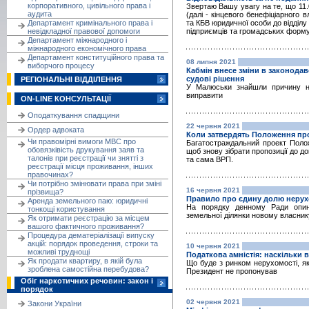
корпоративного, цивільного права і
Звертаю Вашу увагу на те, що 11.
аудита
(далі - кінцевого бенефіціарного
Департамент кримінального права і
та КБВ юридичної особи до відділу 
невідкладної правової допомоги
підприємців та громадських форм
Департамент міжнародного і
міжнародного економічного права
Департамент конституційного права та
08 липня 2021
виборчого процесу
Кабмін внесе зміни в законодав
судові рішення
РЕГІОНАЛЬНІ ВІДДІЛЕННЯ
У Малюськи знайшли причину не
виправити
ON-LINE КОНСУЛЬТАЦІЇ
Оподаткування спадщини
22 червня 2021
Ордер адвоката
Коли затвердять Положення про
Чи правомірні вимоги МВС про
Багатостраждальний проект Поло
обовязківість друкування заяв та
щоб знову зібрати пропозиції до д
талонів при реєстрації чи знятті з
та сама ВРП.
реєстрації місця проживання, інших
правочинах?
Чи потрібно змінювати права при зміні
16 червня 2021
прізвища?
Правило про єдину долю нерухо
Аренда земельного паю: юридичні
На порядку денному Ради опини
тонкощі користування
земельної ділянки новому власник
Як отримати реєстрацію за місцем
вашого фактичного проживання?
Процедура дематеріалізації випуску
акцій: порядок проведення, строки та
10 червня 2021
можливі труднощі
Податкова амністія: наскільки 
Як продати квартиру, в якій була
Що буде з ринком нерухомості, як
зроблена самостійна перебудова?
Президент не пропонував
Обіг наркотичних речовин: закон і
порядок
02 червня 2021
Закони України