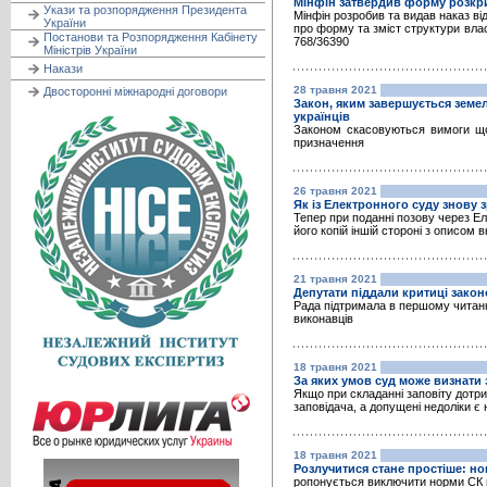
Мінфін затвердив форму розкри
Укази та розпорядження Президента
Мінфін розробив та видав наказ в
України
про форму та зміст структури вла
Постанови та Розпорядження Кабінету
768/36390
Міністрів України
Накази
28 травня 2021
Двосторонні міжнародні договори
Закон, яким завершується земе
українців
Законом скасовуються вимоги що
призначення
26 травня 2021
Як із Електронного суду знову 
Тепер при поданні позову через Е
його копій іншій стороні з описом 
21 травня 2021
Депутати піддали критиці зако
Рада підтримала в першому читан
виконавців
18 травня 2021
За яких умов суд може визнати
Якщо при складанні заповіту дотр
заповідача, а допущені недоліки є 
18 травня 2021
Розлучитися стане простіше: нов
ропонується виключити норми СК 