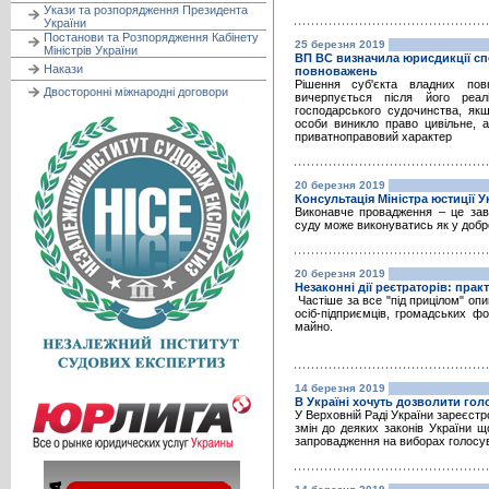
Укази та розпорядження Президента
України
Постанови та Розпорядження Кабінету
25 березня 2019
Міністрів України
ВП ВС визначила юрисдикції сп
Накази
повноважень
Рішення суб'єкта владних пов
Двосторонні міжнародні договори
вичерпується після його реал
господарського судочинства, якщ
особи виникло право цивільне, а
приватноправовий характер
20 березня 2019
Консультація Міністра юстиції 
Виконавче провадження – це зав
суду може виконуватись як у добро
20 березня 2019
Незаконні дії реєтраторів: пра
Частіше за все "під прицілом" оп
осіб-підприємців, громадських 
майно.
14 березня 2019
В Україні хочуть дозволити го
У Верховній Раді України зареєст
змін до деяких законів України 
запровадження на виборах голосув