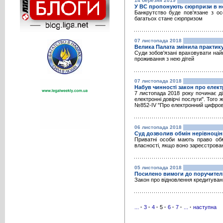
14 березня 2019
У ВС пропонують сюрпризи в но
Банкрутство буде пов'язане з о
багатьох стане сюрпризом
07 листопада 2018
Велика Палата змінила практик
Суди зобов'язані враховувати най
проживання з нею дітей
07 листопада 2018
Набув чинності закон про елект
7 листопада 2018 року починає ді
електронні довірчі послуги". Того 
№852-IV "Про електронний цифров
06 листопада 2018
Суд дозволив обмін нерівноцін
Приватні особи мають право обм
власності, якщо воно зареєстрова
05 листопада 2018
Посилено вимоги до поручителі
Закон про відновлення кредитуванн
...
·
3
·
4
·
5
·
6
·
7
·
...
·
наступна