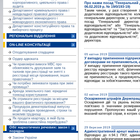
корпоративного, цивільного права і
Про назви посад "Генеральний д
аудита
06.02.2019 р. № 19/0/193-19)
Департамент кримінального права і
Таким чином, у разі створення з
невідкладної правової допомоги
додатковою відповідальністю кол
генеральним директором, у штатн
Департамент міжнародного і
посад "Генеральний директо
міжнародного економічного права
відповідальністю" або "Генер
Департамент конституційного права та
відповідальністю" та "Заступник 
виборчого процесу
додатковою відповідальністю" або
РЕГІОНАЛЬНІ ВІДДІЛЕННЯ
та додатковою відповідальністю",
директора.
ON-LINE КОНСУЛЬТАЦІЇ
Оподаткування спадщини
05 квітня 2019
У випадку припинення підприєм
Ордер адвоката
договорами не припиняються, а
Чи правомірні вимоги МВС про
У випадку припинення підприємни
обовязківість друкування заяв та
реєстру юридичних осіб, фізични
талонів при реєстрації чи знятті з
державну реєстрацію такого припи
реєстрації місця проживання, інших
не припиняються, а продовжують 
правочинах?
відповідає за зобов’язаннями, пов
Чи потрібно змінювати права при зміні
прізвища?
Аренда земельного паю: юридичні
тонкощі користування
02 квітня 2019
Оскарження штрафів Держпраці:
Як отримати реєстрацію за місцем
Оскарження дій та рішень інспек
вашого фактичного проживання?
пов'язано із значними розмірами
Процедура дематеріалізації випуску
порушення. Пропонуємо вашій ув
акцій: порядок проведення, строки та
вказаній категорії справ, в котрих
можливі труднощі
Як продати квартиру, в якій була
зроблена самостійна перебудова?
Обіг наркотичних речовин: закон і
29 березня 2019
порядок
Адміністративний арешт майна п
Відповідно до п.94.1 ПКУ, адмі
Закони України
способом забезпечення виконання 