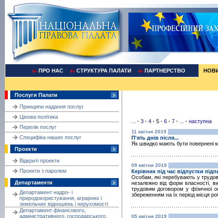
ПРО НАС
СТРУКТУРА ПАЛАТИ
ПАРТНЕРСТВО
НОВ
Послуги Палати
Принципи надання послуг
Цінова політика
...
·
3
·
4
·
5
·
6
·
7
·
...
·
наступна
Перелік послуг
11 квітня 2019
Cпецифіка наших послуг
П'ять днів після...
Як швидко мають бути повернені ма
Проекти
Відкриті проекти
09 квітня 2019
Проекти з паролем
Керівник під час відпустки під
Особам, які перебувають у трудов
Департаменти
незалежно від форм власності, ви
трудовим договором у фізичної ос
Департамент надро- і
збереженням на їх період місця роб
природокористування, аграрних і
земельних відношень і нерухомості
Департамент фінансового,
адміністративного, господарського,
05 квітня 2019