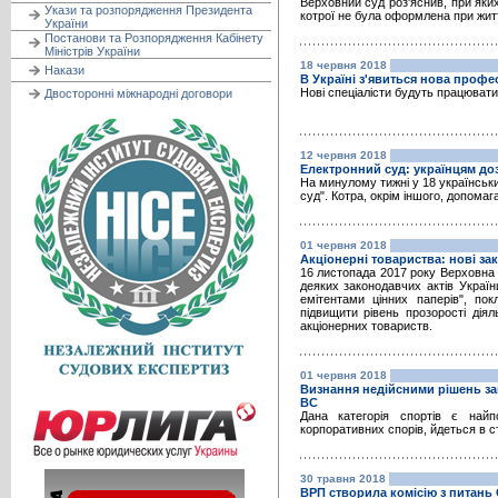
Верховний суд роз'яснив, при яки
Укази та розпорядження Президента
котрої не була оформлена при жит
України
Постанови та Розпорядження Кабінету
Міністрів України
18 червня 2018
Накази
В Україні з'явиться нова профе
Нові спеціалісти будуть працювати
Двосторонні міжнародні договори
12 червня 2018
Електронний суд: українцям д
На минулому тижні у 18 українськ
суд". Котра, окрім іншого, допомаг
01 червня 2018
Акціонерні товариства: нові за
16 листопада 2017 року Верховна 
деяких законодавчих актів Украї
емітентами цінних паперів", по
підвищити рівень прозорості діял
акціонерних товариств.
01 червня 2018
Визнання недійсними рішень за
ВС
Дана категорія спортів є най
корпоративних спорів, йдеться в ст
30 травня 2018
ВРП створила комісію з питань