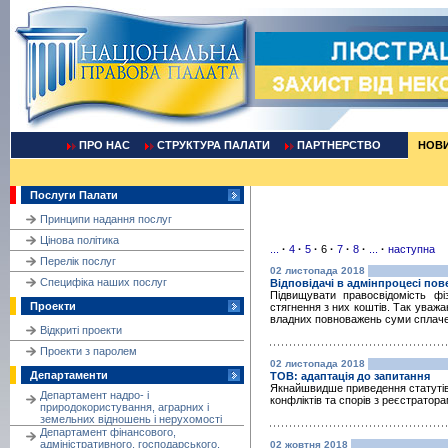
ПРО НАС
СТРУКТУРА ПАЛАТИ
ПАРТНЕРСТВО
НОВ
Послуги Палати
Принципи надання послуг
Цінова політика
...
·
4
·
5
·
6
·
7
·
8
·
...
·
наступна
Перелік послуг
02 листопада 2018
Cпецифіка наших послуг
Відповідачі в адмінпроцесі пов
Підвищувати правосвідомість ф
Проекти
стягнення з них коштів. Так уважа
владних повноважень суми сплачен
Відкриті проекти
Проекти з паролем
02 листопада 2018
Департаменти
ТОВ: адаптація до запитання
Якнайшвидше приведення статутів 
Департамент надро- і
конфліктів та спорів з реєстратор
природокористування, аграрних і
земельних відношень і нерухомості
Департамент фінансового,
адміністративного, господарського,
02 жовтня 2018