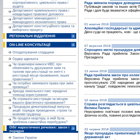
корпоративного, цивільного права і
Рада змінила порядок доведенн
аудита
Публікація законів та інших актів 
Департамент кримінального права і
Ради і далі буде вважатися офіці
невідкладної правової допомоги
Департамент міжнародного і
міжнародного економічного права
01 жовтня 2018
Департамент конституційного права та
Апеляційні господарські та адм
виборчого процесу
Діючі суди не працюють, нові - ще 
РЕГІОНАЛЬНІ ВІДДІЛЕННЯ
ON-LINE КОНСУЛЬТАЦІЇ
07 вересня 2018
Спрощено митні процедури для 
Оподаткування спадщини
Верховна Рада прийняла Закон
Президента
Ордер адвоката
Чи правомірні вимоги МВС про
обовязківість друкування заяв та
13 липня 2018
талонів при реєстрації чи знятті з
Рада прийняла закон про колек
реєстрації місця проживання, інших
Верховна Рада прийняла закон
правочинах?
проголосувало 236 народених деп
Чи потрібно змінювати права при зміні
каналу "рада", повідомляє newson
прізвища?
Аренда земельного паю: юридичні
тонкощі користування
Як отримати реєстрацію за місцем
10 липня 2018
вашого фактичного проживання?
Справа розглядається в цивільн
Процедура дематеріалізації випуску
Велика Палата
акцій: порядок проведення, строки та
Нерозривно пов'язані позовні ви
можливі труднощі
фізична особа, повинні розглядат
Як продати квартиру, в якій була
зроблена самостійна перебудова?
Обіг наркотичних речовин: закон і
22 червня 2018
порядок
Якщо процедура приватизації б
державний акт
Закони України