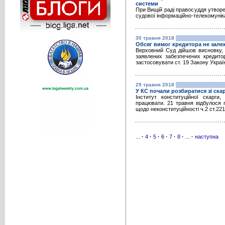
системи
При Вищій раді правосуддя утворе
судової інформаційно-телекомунік
30 травня 2018
Обсяг вимог кредитора не залеж
Верховний Суд дійшов висновку, 
заявлених забезпечених кредито
застосовувати ст. 19 Закону Україн
29 травня 2018
У КС почали розбиратися зі ск
Інститут конституційної скарги
працювати. 21 травня відбулося 
щодо неконституційності ч.2 ст.22
...
·
4
·
5
·
6
·
7
·
8
·
...
·
наступна