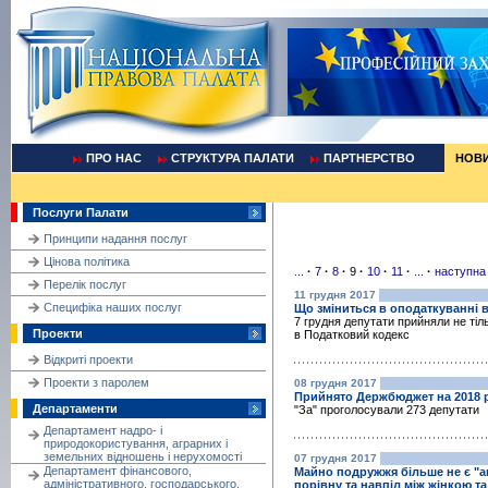
ПРО НАС
СТРУКТУРА ПАЛАТИ
ПАРТНЕРСТВО
НОВ
Послуги Палати
Принципи надання послуг
Цінова політика
...
·
7
·
8
·
9
·
10
·
11
·
...
·
наступна
Перелік послуг
11 грудня 2017
Cпецифіка наших послуг
Що зміниться в оподаткуванні в
7 грудня депутати прийняли не тіл
Проекти
в Податковий кодекс
Відкриті проекти
Проекти з паролем
08 грудня 2017
Прийнято Держбюджет на 2018 р
Департаменти
"За" проголосували 273 депутати
Департамент надро- і
природокористування, аграрних і
земельних відношень і нерухомості
07 грудня 2017
Департамент фінансового,
Майно подружжя більше не є "ап
адміністративного, господарського,
порівну та навпіл між жінкою т