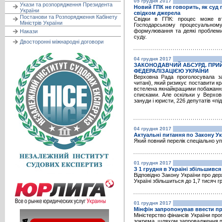
05 грудня 2017
Укази та розпорядження Президента
Новий ГПК не говорить, як суд
України
свідком джерела
Постанови та Розпорядження Кабінету
Свідки в ГПК: процес може вт
Міністрів України
Господарському процесуальному 
формулювання та деякі проблеми
Накази
суду.
Двосторонні міжнародні договори
04 грудня 2017
ЗАКОНОДАВЧИЙ АБСУРД. ПРИ
ФЕДЕРАЛІЗАЦІЄЮ УКРАЇНИ
Верховна Рада проголосувала з
читані), який ризикує поставити к
встелена якнайкращими побажання
списками. Але оскільки у Верхов
зануди і юристи, 226 депутатів «
04 грудня 2017
Актуальні питання по Закону Ук
Який повний перелік спеціально упо
01 грудня 2017
З 1 грудня в Україні збільшивс
Відповідно Закону України про дер
Україні збільшиться до 1,7 тисяч г
01 грудня 2017
Мінфін запропонував ввести пр
Міністерство фінансів України про
зокрема, шляхом запровадження при