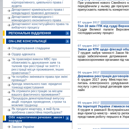
корпоративного, цивільного права і
При ухваленні нового Сімейного к
аудита
передбачили у ньому дві презумпц
Департамент кримінального права і
припускають наявність конкретного
невідкладної правової допомоги
Департамент міжнародного і
міжнародного економічного права
07 грудня 2017
Департамент конституційного права та
Топ-10 змін ГПК від судді Верх
виборчого процесу
Суддя Великої палати Верховн
господарському процесі
РЕГІОНАЛЬНІ ВІДДІЛЕННЯ
ON-LINE КОНСУЛЬТАЦІЇ
07 грудня 2017
Оподаткування спадщини
Зміни до КПК щодо фіксації обш
7 грудня набув чинності Закон № 
Ордер адвоката
щодо забезпечення дотримання п
Чи правомірні вимоги МВС про
правоохоронними органами під час
обовязківість друкування заяв та
талонів при реєстрації чи знятті з
реєстрації місця проживання, інших
06 грудня 2017
правочинах?
Державна реєстрація договорів
Чи потрібно змінювати права при зміні
6 грудня 2017 року Міністерство
прізвища?
питань електронного урядування
Аренда земельного паю: юридичні
послугу з реєстрації договорів ор
тонкощі користування
лайн
Як отримати реєстрацію за місцем
вашого фактичного проживання?
Процедура дематеріалізації випуску
акцій: порядок проведення, строки та
05 грудня 2017
можливі труднощі
На території України з'явився 
Як продати квартиру, в якій була
4 грудня в рамкахІІ Всеукраїнськ
зроблена самостійна перебудова?
віце-прем'єр-міністр - міністр рег
представив роботу першого в Укра
Обіг наркотичних речовин: закон і
порядок
Закони України