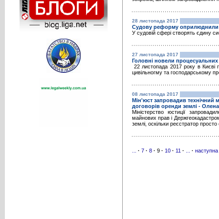
28 листопада 2017
Судову реформу оприлюднили 
У судовій сфері створять єдину с
27 листопада 2017
Головні новели процесуальних 
22 листопада 2017 року в Києві п
цивільногму та господарському про
08 листопада 2017
Мін'юст запровадив технічний 
договорів оренди землі - Олен
Міністерство юстиції запровад
майнових прав і Держгеокадастром
землі, оскільки реєстратор просто
...
·
7
·
8
·
9
·
10
·
11
·
...
·
наступна