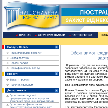
ПРО НАС
СТРУКТУРА ПАЛАТИ
ПАРТНЕРСТВО
НОВ
Послуги Палати
Обсяг вимог креди
Принципи надання послуг
варто
Цінова політика
Перелік послуг
Верховний Суд дійшов висновку, 
Cпецифіка наших послуг
заявлених забезпечених кредито
застосовувати ст. 19 Закону Укра
Проекти
встановити на підставі належних 
вимоги забезпечені заставою ма
Відкриті проекти
забезпечувальним договором.
Проекти з паролем
Про це повідомляє прес-служба В
Велика Палата Верховного Суду в
Департаменти
права в подібних правовідносин
Департамент надро- і
березня 2017 р. у справі №3-159
природокористування, аграрних і
майнового поручителя як іпот
земельних відношень і нерухомості
зобов’язанні, обмежується договір
Департамент фінансового,
адміністративного, господарського,
Так, іпотекодержатель (заставод