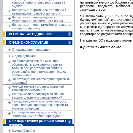
корпоративного, цивільного права і
чи іпотекою вимоги до боржника з
аудита
реалізації предмета майново
законодавством.
Департамент кримінального права і
невідкладної правової допомоги
Як зазначають у ВС, ЗУ "Про ві
Департамент міжнародного і
банкрутом" не пов’язує визначенн
міжнародного економічного права
до реєстру вимог із договірною в
Департамент конституційного права та
має розмір підтверджених докуме
виборчого процесу
вартість фактичної реалізації пре
кредиторів за результатами попере
РЕГІОНАЛЬНІ ВІДДІЛЕННЯ
Нагадаємо, ВС також оприлюднив п
ON-LINE КОНСУЛЬТАЦІЇ
Юридична Газета online
Оподаткування спадщини
Ордер адвоката
Чи правомірні вимоги МВС про
обовязківість друкування заяв та
талонів при реєстрації чи знятті з
реєстрації місця проживання, інших
правочинах?
Чи потрібно змінювати права при зміні
прізвища?
Аренда земельного паю: юридичні
тонкощі користування
Як отримати реєстрацію за місцем
вашого фактичного проживання?
Процедура дематеріалізації випуску
акцій: порядок проведення, строки та
можливі труднощі
Як продати квартиру, в якій була
зроблена самостійна перебудова?
Обіг наркотичних речовин: закон і
порядок
Закони України