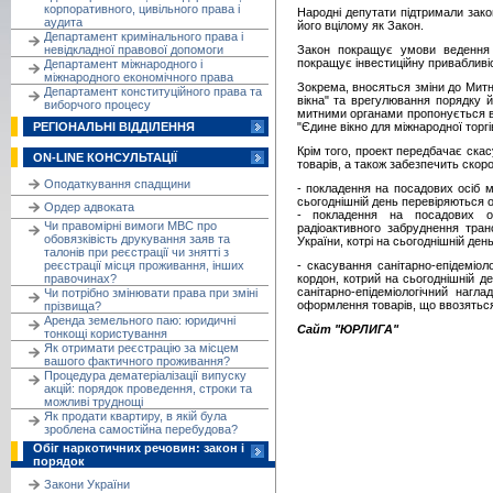
корпоративного, цивільного права і
Народні депутати підтримали зак
аудита
його вцілому як Закон.
Департамент кримінального права і
невідкладної правової допомоги
Закон покращує умови ведення 
покращує інвестиційну привабливіс
Департамент міжнародного і
міжнародного економічного права
Зокрема, вносяться зміни до Митн
Департамент конституційного права та
вікна" та врегулювання порядку й
виборчого процесу
митними органами пропонується в
РЕГІОНАЛЬНІ ВІДДІЛЕННЯ
"Єдине вікно для міжнародної торгів
Крім того, проект передбачає ска
ON-LINE КОНСУЛЬТАЦІЇ
товарів, а також забезпечить скоро
Оподаткування спадщини
- покладення на посадових осіб ми
сьогоднішній день перевіряються о
Ордер адвоката
- покладення на посадових ос
Чи правомірні вимоги МВС про
радіоактивного забруднення тран
обовязківість друкування заяв та
України, котрі на сьогоднішній де
талонів при реєстрації чи знятті з
реєстрації місця проживання, інших
- скасування санітарно-епідеміо
правочинах?
кордон, котрий на сьогоднішній 
санітарно-епідеміологічний нагл
Чи потрібно змінювати права при зміні
оформлення товарів, що ввозяться
прізвища?
Аренда земельного паю: юридичні
Сайт "ЮРЛИГА"
тонкощі користування
Як отримати реєстрацію за місцем
вашого фактичного проживання?
Процедура дематеріалізації випуску
акцій: порядок проведення, строки та
можливі труднощі
Як продати квартиру, в якій була
зроблена самостійна перебудова?
Обіг наркотичних речовин: закон і
порядок
Закони України