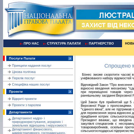
ПРО НАС
СТРУКТУРА ПАЛАТИ
ПАРТНЕРСТВО
НОВ
Послуги Палати
Спрощено м
Принципи надання послуг
Цінова політика
Бізнес зможе скоротити часові в
Перелік послуг
уніфікованого набору відомостей че
Cпецифіка наших послуг
Відповідний Закон "Про внесення з
відносно введення механізму "єди
Проекти
при переміщенні товарів чере
раннішньому засіданні Верховної 
Відкриті проекти
Цей Закон був прийнятий ще 5 
Проекти з паролем
Верховної Ради з пропозиціями. 
"єдиного вікна", але не підтримав 
Департаменти
для перевезення зерна віднесені 
придбання котрих сільськогоспо
Департамент надро- і
Президент вважає, що введена З
природокористування, аграрних і
закупівлі спецвагонів є несправ
земельних відношень і нерухомості
товаровиробників, оскільки прет
Департамент фінансового,
сільськогосподарські підприємства
адміністративного, господарського,