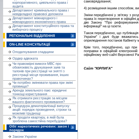
самоврядування;
корпоративного, цивільного права і
аудита
4) розміщення іншим способом, в
Департамент кримінального права і
невідкладної правової допомоги
Зміни передбачені у зв'язку з роз
Департамент міжнародного і
права їх перетворення в офіційні
міжнародного економічного права
дію Закону "Про реформування
Департамент конституційного права та
інформації" на ці газети.
виборчого процесу
Також передбачено, що публікація з
РЕГІОНАЛЬНІ ВІДДІЛЕННЯ
України" і далі буде вважатись
оприлюднення постанов Кабінету мі
ON-LINE КОНСУЛЬТАЦІЇ
Крім того, передбачено, що при 
поправки в офіційній електронній
Оподаткування спадщини
офіційному веб-сайті Верховної Ра
Ордер адвоката
Чи правомірні вимоги МВС про
обовязківість друкування заяв та
Сайт "ЮРЛИГА"
талонів при реєстрації чи знятті з
реєстрації місця проживання, інших
правочинах?
Чи потрібно змінювати права при зміні
прізвища?
Аренда земельного паю: юридичні
тонкощі користування
Як отримати реєстрацію за місцем
вашого фактичного проживання?
Процедура дематеріалізації випуску
акцій: порядок проведення, строки та
можливі труднощі
Як продати квартиру, в якій була
зроблена самостійна перебудова?
Обіг наркотичних речовин: закон і
порядок
Закони України