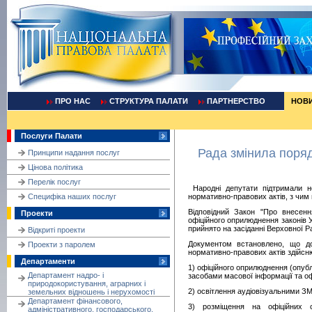
ПРО НАС
СТРУКТУРА ПАЛАТИ
ПАРТНЕРСТВО
НОВ
Послуги Палати
Рада змінила поря
Принципи надання послуг
Цінова політика
Перелік послуг
Народні депутати підтримали н
Cпецифіка наших послуг
нормативно-правових актів, з чим в
Відповідний Закон "Про внесенн
Проекти
офіційного оприлюднення законів 
прийнято на засіданні Верховної Р
Відкриті проекти
Документом встановлено, що до
Проекти з паролем
нормативно-правових актів здійсн
Департаменти
1) офіційного оприлюднення (опуб
Департамент надро- і
засобами масової інформації та о
природокористування, аграрних і
2) освітлення аудіовізуальними ЗМ
земельних відношень і нерухомості
Департамент фінансового,
3) розміщення на офіційних с
адміністративного, господарського,