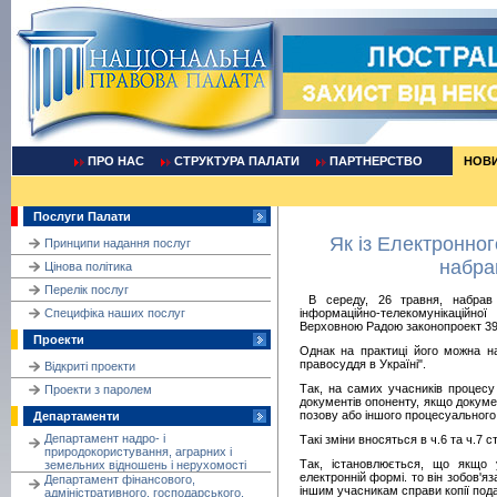
ПРО НАС
СТРУКТУРА ПАЛАТИ
ПАРТНЕРСТВО
НОВ
Послуги Палати
Як із Електронног
Принципи надання послуг
набра
Цінова політика
Перелік послуг
В середу, 26 травня, набрав 
Cпецифіка наших послуг
інформаційно-телекомунікаційн
Верховною Радою законопроект 3
Проекти
Однак на практиці його можна н
правосуддя в Україні".
Відкриті проекти
Так, на самих учасників процесу
Проекти з паролем
документів опоненту, якщо докуме
позову або іншого процесуального 
Департаменти
Департамент надро- і
Такі зміни вносяться в ч.6 та ч.7 
природокористування, аграрних і
Так, істановлюється, що якщо
земельних відношень і нерухомості
електронній формі. то він зобов'
Департамент фінансового,
іншим учасникам справи копії пода
адміністративного, господарського,