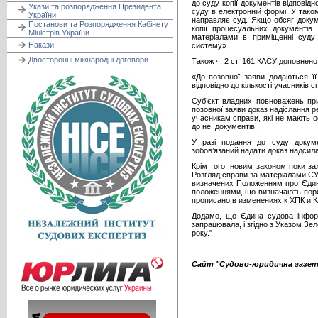
до суду копії документів відповідн
Укази та розпорядження Президента
суду в електронній формі. У тако
України
направляє суд. Якщо обсяг докум
Постанови та Розпорядження Кабінету
копії процесуальних документів
Міністрів України
матеріалами в приміщенні суду 
Накази
систему».
Двосторонні міжнародні договори
Також ч. 2 ст. 161 КАСУ доповнено
«До позовної заяви додаються її 
відповідно до кількості учасників с
Суб’єкт владних повноважень при
позовної заяви доказ надіслання
учасникам справи, які не мають оф
до неї документів.
У разі подання до суду докуме
зобов’язаний надати доказ надсил
Крім того, новим законом поки з
Розгляд справи за матеріалами СУ
визначених Положенням про Єдину
положеннями, що визначають поря
прописано в изменениях к ХПК и 
Додамо, що Єдина судова інформ
запрацювала, і згідно з Указом Зе
року."
Сайт "Судово-юридична газет