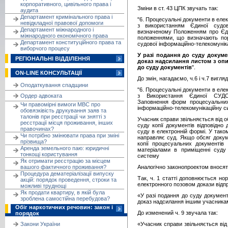
корпоративного, цивільного права і
Зміни в ст. 43 ЦПК звучать так:
аудита
Департамент кримінального права і
"6. Процесуальні документи в еле
невідкладної правової допомоги
з використанням Єдиної судово
Департамент міжнародного і
визначеному Положенням про Єди
міжнародного економічного права
положеннями, що визначають пор
Департамент конституційного права та
судової інформаційно-телекомунік
виборчого процесу
У разі подання до суду докуме
РЕГІОНАЛЬНІ ВІДДІЛЕННЯ
доказ надсилання листом з оп
до суду документів
".
ON-LINE КОНСУЛЬТАЦІЇ
До змін, нагадаємо, ч.6 і ч.7 вигл
Оподаткування спадщини
"6. Процесуальні документи в еле
Ордер адвоката
з Використання Єдиної СУДОВ
Заповнення форм процесуальних
Чи правомірні вимоги МВС про
інформаційно-телекомунікаційну с
обовязківість друкування заяв та
талонів при реєстрації чи знятті з
Учасник справи звільняється від 
реєстрації місця проживання, інших
суду копії документів відповідно
правочинах?
суду в електронній формі. У тако
Чи потрібно змінювати права при зміні
направляє суд. Якщо обсяг докум
прізвища?
копії процесуальних документів
Аренда земельного паю: юридичні
матеріалами в приміщенні суду 
тонкощі користування
систему
Як отримати реєстрацію за місцем
вашого фактичного проживання?
Аналогічно законопроектом вносять
Процедура дематеріалізації випуску
Так, ч. 1 статті доповнюється но
акцій: порядок проведення, строки та
електронного позовом докази відпра
можливі труднощі
Як продати квартиру, в якій була
«У разі подання до суду документ
зроблена самостійна перебудова?
доказ надсилання іншим учасникам
Обіг наркотичних речовин: закон і
До изменений ч. 9 звучала так:
порядок
Закони України
«Учасник справи звільняється ві