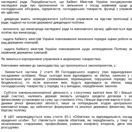
наглядової ради. Передбачається, що Кабінет Міністрів України погоджувати
наглядової ради про призначення та звільнення з посад керівників щодо д
господарських об'єднань, підприємств, господарських товариств, функції з управлі
він здійснює.
- дивіденди мають затверджуватися суб’єктом управління на підставі пропозиції н
ради, наданої на основі державної дивідендної політики.
- визначити, що винагорода наглядової ради та виконавчого органу здійснюється відп
політик про винагороду;
- надати Кабінету міністрів України повноваження визначати порядок оцінки роботи н
рад державних компаній;
- надати Кабінету міністрів України повноваження щодо затвердження Політику в
керівників державних компаній.
Як зміниться корпоративне управління в акціонерних товариствах.
Ключовими змінами до законодавства, що пропонуються законопроектом, є:
- Змінюється частина 2 статті 89 Господарського кодексу (про відшкодуванн
посадовими особами). Якщо сьогодні вони відповідають за збитки, нанесені у 
встановлених цією нормою (зловживання, перевищення, порушення порядку пог
бездіяльність), то після внесення змін, будуть відповідати за збитки, зав
господарському товариству у порядку та у випадках, передбачених законом.
- Суб'єкти зовнішньоекономічної діяльності, у статутному капіталі яких 50 і більше
акцій (часток), належать державі зможуть укладати кредитні договори з ін
фінансовими установами на суму, що становить п’ять і більше відсотків вартості їхніх 
даними річної фінансової звітності, лише за попередньою згодою центрально
виконавчої влади, що забезпечує формування та реалізує державну фінансову, бю
боргову політику.
- В ЦКУ запроваджується нова стаття 92-1 «Обов’язки та відповідальність посад
юридичної особи». Тут з’являється перелік обов’язків, які передбачають, у тому чи
незалежними, старанними, професійними, уникати конфлікту інтересів, діяти об
розсудливо.