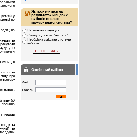
новленими
тановлено
Як позначиться на
результатах місцевих
ревізійну
виборів введення
аристві не
мажоритарної системи?
 ради ( на
Не змінить ситуацію
Склад рад стане "чистіше"
Необхідна змішана система
начати та
виборів
ерджувати
аудиту (з
очувальні
(зміни до
Особистий кабінет
звитку та
звіту про
острокову
Логін
Пароль
ня питань
більше 50
х повинна
ть надати
городи та
ункцій та
посадової