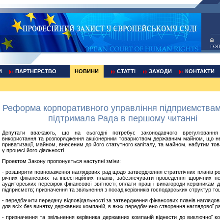
И
ПАРТНЕРСТВО
НОВИНИ
СТАТТІ
ЗАХОДИ
КОНТАКТИ
Реформа корпоративного управління підприємствам
підтримала Рада в першому читанні
Депутати вважають, що на сьогодні потребує законодавчого врегулювання
використання та розпорядження акціонерним товариством державним майном, що не
приватизації, майном, внесеним до його статутного капіталу, та майном, набутим то
у процесі його діяльності.
Проектом Закону пропонується наступні зміни:
- розширити повноваження наглядових рад щодо затвердження стратегічних планів ро
річних фінансових та інвестиційних планів, забезпечувати проведення щорічних н
аудиторських перевірок фінансової звітності; оплати праці і винагороди керівникам 
підприємств; призначення та звільнення з посад керівників господарських структур то
- передбачити передачу відповідальності за затвердження фінансових планів наглядо
для всіх без винятку державних компаній, в яких передбачено створення наглядової р
- призначення та звільнення керівника державних компаній віднести до виключної ко