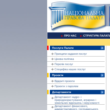
ПРО НАС
СТРУКТУРА ПАЛАТ
Послуги Палати
Принципи надання послуг
Цінова політика
Перелік послуг
Cпецифіка наших послуг
Проекти
Відкриті проекти
Проекти з паролем
Департаменти
Департамент надро- і
природокористування, аграрних і
земельних відношень і нерухомості
Департамент фінансового,
адміністративного, господарського,