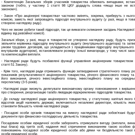
- Компетенцію Загальних зборів учасників товариства обмежать випадками, вста
законом (тобто, у частину 1 статті 98 ЦКУ додадуть слова «якщо інше не вс
законом»).
- Закон «Про акціонерні товариства» частково змінять, зокрема, приберуть з нього 
комісію, замість якої запровадять підрозділ внутрішнього аудиту (у разі, якщо в тов
створено наглядову раду).
Чого не зможе робити такий підрозділ, так це вимагати скликання засідань Наглядової
відміну від ревізійної комісії).
Загальні збори, у разі, якщо в товаристві не утворено наглядову раду, будуть приз
звільняти керівника підрозділу внутрішнього аудиту (внутрішнього аудитора) та затв
умови трудових договорів, що укладаються з працівниками підрозділу внутрішнього 
внутрішнім аудитором), встановлювати розміру їхньої винагороди, у тому числі заох
та компенсаційні виплати.
- Наглядові ради будуть позбавлені функції управління акціонерним товариством 
статті 51 Закону).
- Крім того, наглядові ради отримають функцію затвердження стратегічного плану ро
показників результативності акціонерного товариства, річного фінансового плану та 
його виконання, річного інвестиційного плану, інвестиційного плану на середнь
перспективу (3-5 років).
- Наглядові ради зможуть делегувати виконавчому органу повноваження з вирішен
про створення, реорганізацію та/або ліквідацію відокремлених підрозділів товариства.
- До складу наглядової ради акціонерного товариства, у статутному капіталі якого 
відсотків акцій належить державі, включаються незалежні директори, кількість яки
становити більшість членів наглядової ради.
- Посадові особи органів товариства на вимогу наглядової ради зобов’язані буду
документи про фінансово-господарську діяльність товариства.
Посадовим особам юридичної особи заборонять отримувати вигоду (виплати, вина
інші блага) від третіх осіб, надання якої спричинене виконанням такою особою ф
повноважень посадової особи юридичної особи або діями чи бездіяльністю такої 
особи юридичної особи.