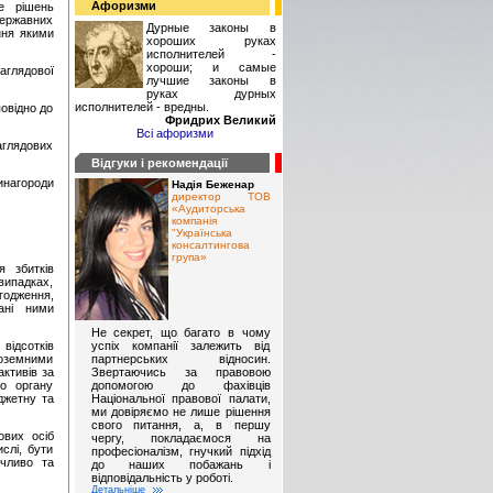
Афоризми
ме рішень
ержавних
Дурные законы в
ння якими
хороших руках
исполнителей -
хороши; и самые
аглядової
лучшие законы в
руках дурных
исполнителей - вредны.
овідно до
Фридрих Великий
Всі афоризми
аглядових
Відгуки і рекомендації
инагороди
Надія Беженар
директор ТОВ
«Аудиторська
компанія
"Українська
консалтингова
група»
я збитків
випадках,
одження,
дані ними
Не секрет, що багато в чому
успіх компанії залежить від
 відсотків
партнерських відносин.
оземними
Звертаючись за правовою
активів за
допомогою до фахівців
го органу
Національної правової палати,
джетну та
ми довіряємо не лише рішення
свого питання, а, в першу
ових осіб
чергу, покладаємося на
слі, бути
професіоналізм, гнучкий підхід
ачливо та
до наших побажань і
відповідальність у роботі.
Детальніше