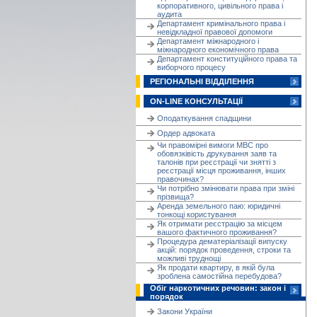
корпоративного, цивільного права і
аудита
Департамент кримінального права і
невідкладної правової допомоги
Департамент міжнародного і
міжнародного економічного права
Департамент конституційного права та
виборчого процесу
РЕГІОНАЛЬНІ ВІДДІЛЕННЯ
ON-LINE КОНСУЛЬТАЦІЇ
Оподаткування спадщини
Ордер адвоката
Чи правомірні вимоги МВС про
обовязківість друкування заяв та
талонів при реєстрації чи знятті з
реєстрації місця проживання, інших
правочинах?
Чи потрібно змінювати права при зміні
прізвища?
Аренда земельного паю: юридичні
тонкощі користування
Як отримати реєстрацію за місцем
вашого фактичного проживання?
Процедура дематеріалізації випуску
акцій: порядок проведення, строки та
можливі труднощі
Як продати квартиру, в якій була
зроблена самостійна перебудова?
Обіг наркотичних речовин: закон і
порядок
Закони України