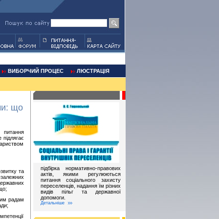
ВИБОРЧИЙ ПРОЦЕС
ЛЮСТРАЦІЯ
и: що
 питання
 підлягає
вариством
підбірка нормативно-правових
звитку та
актів, якими регулюються
езалежних
питання соціального захисту
державних
переселенців, надання їм різних
що;
видів пільг та державної
допомоги.
вим радам
Детальніше
ади;
мпетенції