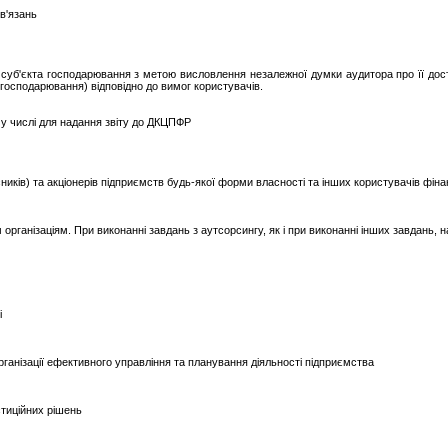
в'язань
і суб'єкта господарювання з метою висловлення незалежної думки аудитора про її досто
 господарювання) відповідно до вимог користувачів.
ому числі для надання звіту до ДКЦПФР
иків) та акціонерів підприємств будь-якої форми власності та інших користувачів фінан
 організаціям. При виконанні завдань з аутсорсингу, як і при виконанні інших завдань, 
і
рганізації ефективного управління та планування діяльності підприємства
стиційних рішень