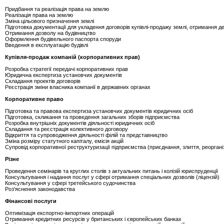
Придбання та реалізація права на землю
Реалізація права на землю
Зміна цільового призначення землі
Підготовка документації для укладення договорів купівлі-продажу землі, отримання 
Отримання дозволу на будівництво
Оформлення будівельного паспорта споруди
Введення в експлуатацію будівлі
Купівля-продаж компаній (корпоративних прав)
Розробка стратегії передачі корпоративних прав
Юридична експертиза установчих документів
Складання проектів договорів
Реєстрація зміни власника компанії в державних органах
Корпоративне право
Підготовка та правова експертиза установчих документів юридичних осіб
Підготовка, скликання та проведення загальних зборів підприємства
Розробка внутрішніх документів діяльності юридичних осіб
Складання та реєстрація колективного договору
Відкриття та супроводження діяльності філій та представництво
Зміна розміру статутного капіталу, емісія акцій
Супровід корпоративної реструктуризації підприємства (приєднання, злиття, реоргані
Різне
Проведення семінарів та круглих столів з актуальних питань і колізій юриспруденції
Консультування і надання послуг у сфері отримання спеціальних дозволів (ліцензій)
Консультування у сфері третейського судочинства
Роз'яснення законодавства
Фінансові послуги
Оптимізація експортно-імпортних операцій
Отримання кредитних ресурсів у британських і європейських банках