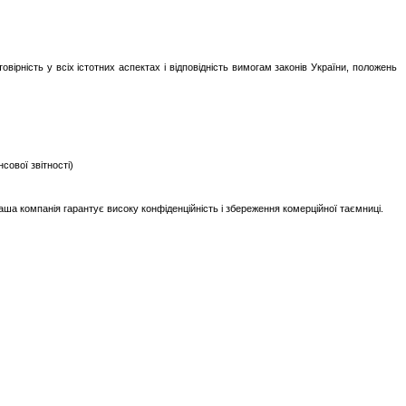
вірність у всіх істотних аспектах і відповідність вимогам законів України, положень
сової звітності)
наша компанія гарантує високу конфіденційність і збереження комерційної таємниці.