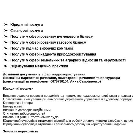
Юридичні послуги
Фінансові послуги
Послуги у сфері розвитку вуглецевого бізнесу
Послуги у сфері розвитку газового бізнесу
Послуги під час виборчих компаній
Послуги у сфері надро-та природокористування
Послуги у сфері земельних та аграрних відносин та нерухомості
Ліцензування медичної практики
Дозвільні документи у сфері надрокористування
Ліцензії на наркотичні речовини, психотропні речовини та прекурсори
(консультації за телефоном: 0675730104, Анна Самойленко)
Юридичні послуги
Ведення судових процесів по адміністративним, господарським, цивільним справам у
Оскарження і скасування рішень органів державного управління в судовому порядку
Корпоративні спори
Банкрутство
Визнання договорів недійсними
Стягнення заборгованостей
Виконання рішень третейських судів
Юридичний супровід в отриманні ліцензії для роботи з наркотичними засобами, пси
Юридичний супровід в отриманні спеціального дозвілу на користування надрами
Земля та нерухомість