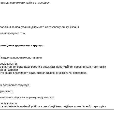
 викиди парникових газів в атмосферу
правління та планування діяльності на газовому ринку Україні
ння природного газу
ідповідних державних структур
ті надро-та природокористування
есів клієнтів.
питаннях організації роботи з реалізації інвестиційних проектів на їх територіях
ування надрами
та інших властивості надр, визначальних їх цінність чи небезпека.
их державних структур.
рухомості.
 земельних відносин та ринку нерухомості
есів клієнтів.
питаннях організації роботи з реалізації інвестиційних проектів на їх територіях