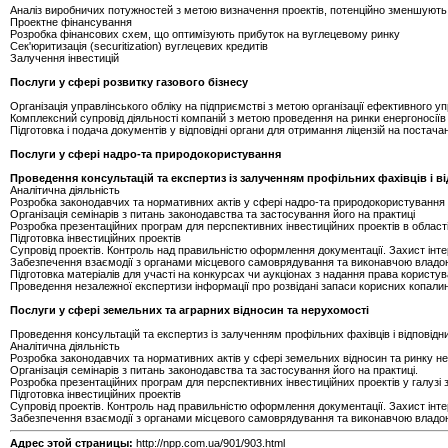
Аналіз виробничих потужностей з метою визначення проектів, потенційно зменшують
Проектне фінансування
Розробка фінансових схем, що оптимізують прибуток на вуглецевому ринку
Сек'юритизація (securitization) вуглецевих кредитів
Залучення інвестицій
Послуги у сфері розвитку газового бізнесу
Організація управлінського обліку на підприємстві з метою організації ефективного у
Комплексний супровід діяльності компаній з метою проведення на ринки енергоносіїв
Підготовка і подача документів у відповідні органи для отримання ліцензій на постача
Послуги у сфері надро-та природокористування
Проведення консультацій та експертиз із залученням профільних фахівців і в
Аналітична діяльність
Розробка законодавчих та нормативних актів у сфері надро-та природокористування
Організація семінарів з питань законодавства та застосування його на практиці
Розробка презентаційних програм для перспективних інвестиційних проектів в облас
Підготовка інвестиційних проектів
Супровід проектів. Контроль над правильністю оформлення документації. Захист інтер
Забезпечення взаємодії з органами місцевого самоврядування та виконавчою владою в 
Підготовка матеріалів для участі на конкурсах чи аукціонах з надання права корист
Проведення незалежної експертизи інформації про розвідані запаси корисних копалин 
Послуги у сфері земельних та аграрних відносин та нерухомості
Проведення консультацій та експертиз із залученням профільних фахівців і відповідн
Аналітична діяльність
Розробка законодавчих та нормативних актів у сфері земельних відносин та ринку не
Організація семінарів з питань законодавства та застосування його на практиці.
Розробка презентаційних програм для перспективних інвестиційних проектів у галузі
Підготовка інвестиційних проектів
Супровід проектів. Контроль над правильністю оформлення документації. Захист інтер
Забезпечення взаємодії з органами місцевого самоврядування та виконавчою владою в 
Адрес этой страницы:
http://npp.com.ua/901/903.html