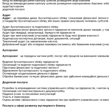
Вихід на міжнародні ринки капіталу шляхом розміщення акцій компаній
Вихід на міжнародні ринки капіталу шляхом розміщення корпоративних боргових зобо
аудит/аутсорсинг
додаткові послуги
Аудит
Аудит -
це перевірка даних бухгалтерського обліку і показників фінансової звітност
(стандартів) бухгалтерського обліку або інших правил (внутрішніх положень суб'єктів
Аудит бухгалтерського та податкового обліку
Підтвердження річної фінансової звітності підприємств-емітентів цінних паперів, у т
Аудит при ліквідації, реорганізації, банкрутстві підприємств
Аудит при зміні власників (учасників) підприємств будь-якої форми власності
Аудиторська експертиза договорів, інших документів, ситуацій
Тематичний аудит (за замовленням клієнта)
Добровільний аудит або оглядова перевірка (на вимогу або бажанням власників (учасн
Аутсорсинг
Аутсорсинг
- це передача частини робіт, послуг або процесів на виконання зовнішнім
Ведення бухгалтерського обліку підприємств
Організація та ведення податкового обліку підприємств
Підготовка фінансової та податкової звітності
Відновлення бухгалтерського та податкового обліку
Оптимізація оподаткування діяльності фірми
Обробка банківських та інших фінансових даних при здійсненні комерційної діяльност
Додаткові послуги
Розробка та впровадження системи управлінського обліку на підприємстві, з метою о
Організація системи внутрішнього документообігу
Надання усних та письмових консультацій
Участь в переговорах
Оцінка активів і фінансового стану підприємства при прийнятті управлінських та інве
Послуги у сфері розвитку вуглецевого бізнесу