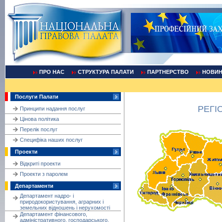
ПРО НАС
СТРУКТУРА ПАЛАТИ
ПАРТНЕРСТВО
НОВИ
Послуги Палати
РЕГІ
Принципи надання послуг
Цінова політика
Перелік послуг
Cпецифіка наших послуг
Проекти
Відкриті проекти
Проекти з паролем
Департаменти
Департамент надро- і
природокористування, аграрних і
земельних відношень і нерухомості
Департамент фінансового,
адміністративного, господарського,