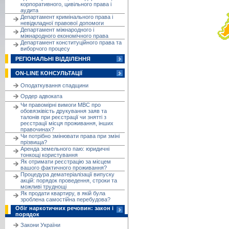
корпоративного, цивільного права і
аудита
Департамент кримінального права і
невідкладної правової допомоги
Департамент міжнародного і
міжнародного економічного права
Департамент конституційного права та
виборчого процесу
РЕГІОНАЛЬНІ ВІДДІЛЕННЯ
ON-LINE КОНСУЛЬТАЦІЇ
Оподаткування спадщини
Ордер адвоката
Чи правомірні вимоги МВС про
обовязківість друкування заяв та
талонів при реєстрації чи знятті з
реєстрації місця проживання, інших
правочинах?
Чи потрібно змінювати права при зміні
прізвища?
Аренда земельного паю: юридичні
тонкощі користування
Як отримати реєстрацію за місцем
вашого фактичного проживання?
Процедура дематеріалізації випуску
акцій: порядок проведення, строки та
можливі труднощі
Як продати квартиру, в якій була
зроблена самостійна перебудова?
Обіг наркотичних речовин: закон і
порядок
Закони України