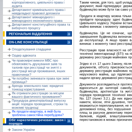
корпоративного, цивільного права і
Таким чином, для того, щоб уклада
аудита
документ, який підтверджує держ
будівництво може бути так само у
Департамент кримінального права і
невідкладної правової допомоги
Продати ж квартиру можна тільки
Департамент міжнародного і
пройдете процедуру здачі будівн
міжнародного економічного права
Цивільного кодексу України вста
Департамент конституційного права та
майно виникає з моменту заверш
виборчого процесу
будівництва. Це не означає, що
РЕГІОНАЛЬНІ ВІДДІЛЕННЯ
завершення будівництва визначає
до експлуатації. А якщо право вл
ON-LINE КОНСУЛЬТАЦІЇ
виникає з моменту такої реєстрації
Оподаткування спадщини
Реєстрацію прав власності на об
технічної інвентаризації (БТІ) на
Ордер адвоката
державну реєстрацію майнових пр
Чи правомірні вимоги МВС про
Згідно зі ст. 17 цього Закону, піс
обовязківість друкування заяв та
документів, об'єкту присвоюєтьс
талонів при реєстрації чи знятті з
державну реєстрацію майнових пра
реєстрації місця проживання, інших
нерухомого майна, що підлягають
правочинах?
надати органу державної реєстраці
Чи потрібно змінювати права при зміні
прізвища?
Документи розглядаються протягом
Аренда земельного паю: юридичні
відноситься до категорії самобу
тонкощі користування
будівництва, архітектури та жит
Як отримати реєстрацію за місцем
порядок проведення технічної інв
вашого фактичного проживання?
No. 127 (пункт 3.2.). До них від
Процедура дематеріалізації випуску
намети, кіоски, літні душевно, т
акцій: порядок проведення, строки та
вважаються перепланування, не по
можливі труднощі
допоміжної площ, без порушення 
Як продати квартиру, в якій була
площ за рахунок демонтажу перего
зроблена самостійна перебудова?
балконів, лоджій, влаштуванням
перестановкою в межах призначених
Обіг наркотичних речовин: закон і
порядок
Закони України