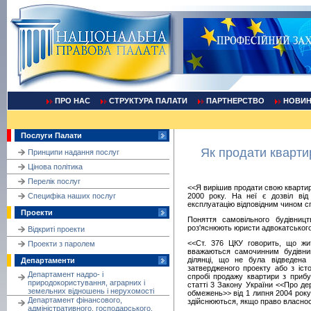
ПРО НАС
СТРУКТУРА ПАЛАТИ
ПАРТНЕРСТВО
НОВИ
Послуги Палати
Як продати квартир
Принципи надання послуг
Цінова політика
Перелік послуг
<<Я вирішив продати свою квартир
Cпецифіка наших послуг
2000 року. На неї є дозвіл від
експлуатацію відповідним чином 
Проекти
Поняття самовільного будівниц
роз'яснюють юристи адвокатського
Відкриті проекти
<<Ст. 376 ЦКУ говорить, що жит
Проекти з паролем
вважаються самочинним будівни
ділянці, що не була відведена
Департаменти
затвердженого проекту або з іс
Департамент надро- і
спробі продажу квартири з приб
природокористування, аграрних і
статті 3 Закону України <<Про д
земельних відношень і нерухомості
обмежень>> від 1 липня 2004 рок
Департамент фінансового,
здійснюються, якщо право власност
адміністративного, господарського,