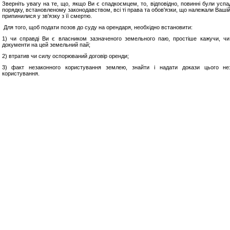
Зверніть увагу на те, що, якщо Ви є спадкоємцем, то, відповідно, повинні були успа
порядку, встановленому законодавством, всі ті права та обов'язки, що належали Вашій
припинилися у зв'язку з її смертю.
Для того, щоб подати позов до суду на орендаря, необхідно встановити:
1) чи справді Ви є власником зазначеного земельного паю, простіше кажучи, ч
документи на цей земельний пай;
2) втратив чи силу оспорюваний договір оренди;
3) факт незаконного користування землею, знайти і надати докази цього нез
користування.