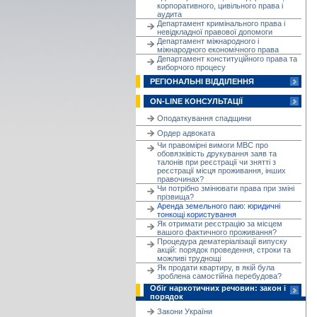
корпоративного, цивільного права і
аудита
Департамент кримінального права і
невідкладної правової допомоги
Департамент міжнародного і
міжнародного економічного права
Департамент конституційного права та
виборчого процесу
РЕГІОНАЛЬНІ ВІДДІЛЕННЯ
ON-LINE КОНСУЛЬТАЦІЇ
Оподаткування спадщини
Ордер адвоката
Чи правомірні вимоги МВС про
обовязківість друкування заяв та
талонів при реєстрації чи знятті з
реєстрації місця проживання, інших
правочинах?
Чи потрібно змінювати права при зміні
прізвища?
Аренда земельного паю: юридичні
тонкощі користування
Як отримати реєстрацію за місцем
вашого фактичного проживання?
Процедура дематеріалізації випуску
акцій: порядок проведення, строки та
можливі труднощі
Як продати квартиру, в якій була
зроблена самостійна перебудова?
Обіг наркотичних речовин: закон і
порядок
Закони України