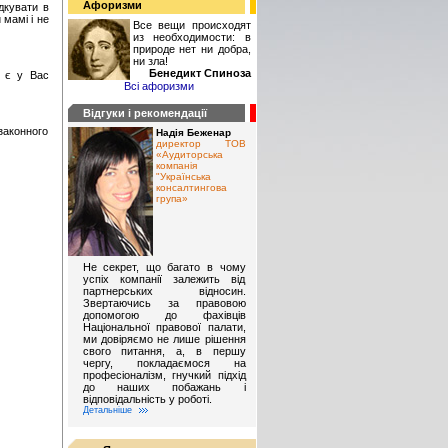
Афоризми
дкувати в
 мамі і не
Все вещи происходят
из необходимости: в
природе нет ни добра,
ни зла!
Бенедикт Спиноза
и є у Вас
Всі афоризми
Відгуки і рекомендації
аконного
Надія Беженар
директор ТОВ
«Аудиторська
компанія
"Українська
консалтингова
група»
Не секрет, що багато в чому
успіх компанії залежить від
партнерських відносин.
Звертаючись за правовою
допомогою до фахівців
Національної правової палати,
ми довіряємо не лише рішення
свого питання, а, в першу
чергу, покладаємося на
професіоналізм, гнучкий підхід
до наших побажань і
відповідальність у роботі.
Детальніше