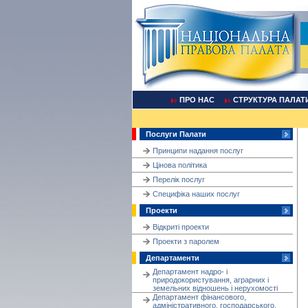
ПРО НАС
СТРУКТУРА ПАЛАТ
Послуги Палати
Принципи надання послуг
Цінова політика
Перелік послуг
Cпецифіка наших послуг
Проекти
Відкриті проекти
Проекти з паролем
Департаменти
Департамент надро- і
природокористування, аграрних і
земельних відношень і нерухомості
Департамент фінансового,
адміністративного, господарського,