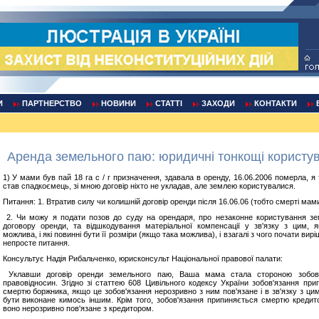
И
ПАРТНЕРСТВО
НОВИНИ
СТАТТІ
ЗАХОДИ
КОНТАКТИ
Аренда земельного паю: юридичні тонкощі користу
1) У мами був пай 18 га с / г призначення, здавала в оренду, 16.06.2006 померла, я
став спадкоємець, зі мною договір ніхто не укладав, але землею користувалися.
Питання: 1. Втратив силу чи колишній договір оренди після 16.06.06 (тобто смерті мам
2. Чи можу я подати позов до суду на орендаря, про незаконне користування з
договору оренди, та відшкодування матеріальної компенсації у зв'язку з цим, 
можлива, і які повинні бути її розміри (якщо така можлива), і взагалі з чого почати вир
непросте питання.
Консультує Надія Рибальченко, юрисконсульт Національної правової палати:
Уклавши договір оренди земельного паю, Ваша мама стала стороною зобов'
правовідносин. Згідно зі статтею 608 Цивільного кодексу України зобов'язання при
смертю боржника, якщо це зобов'язання нерозривно з ним пов'язане і в зв'язку з ци
бути виконане кимось іншим. Крім того, зобов'язання припиняється смертю кредит
воно нерозривно пов'язане з кредитором.