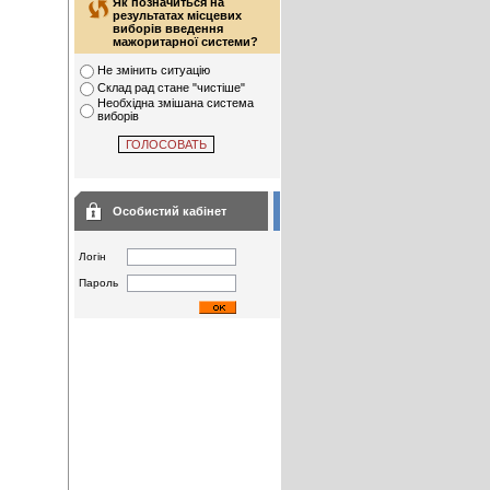
Як позначиться на
результатах місцевих
виборів введення
мажоритарної системи?
Не змінить ситуацію
Склад рад стане "чистіше"
Необхідна змішана система
виборів
Особистий кабінет
Логін
Пароль