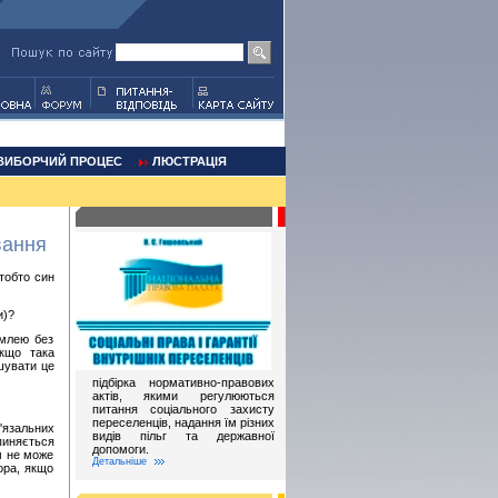
ВИБОРЧИЙ ПРОЦЕС
ЛЮСТРАЦІЯ
вання
 тобто син
и)?
емлею без
якщо така
ішувати це
підбірка нормативно-правових
актів, якими регулюються
питання соціального захисту
переселенців, надання їм різних
язальних
видів пільг та державної
пиняється
допомоги.
м не може
Детальніше
ора, якщо