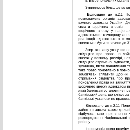
в) від регіональних органі
Зупинимось більш детально
Відповідно до п.2.1 П
повноважень органів адвока
кожного адвоката України. Д
сплати щорічних внесків –
щорічного внеску у націонал
адвокатського самоврядування
реалізації адвокатського сам
внесок має бути сплачено до 3
Звертаю вашу увагу, що ос
свідоцтво про право на зайн
внесок у повному розмірі, не
свідоцтво отримано. Адвокати
зупинено, після поновлення та
таке право поновлено в повно
зобов’язані сплатити щорічні 
отримання свідоцтва про пр
поновлення права на зайняття
щорічного внеску адвокатом п
який банківські установи не п
банківський день, що слідує за
банківські установи не працюв
Відповідно до п.2.11 Пол
зайняття адвокатською діяльні
відбулось таке припинення 
розпорядженні Національної асо
регіону.
Інформація щодо розміру 