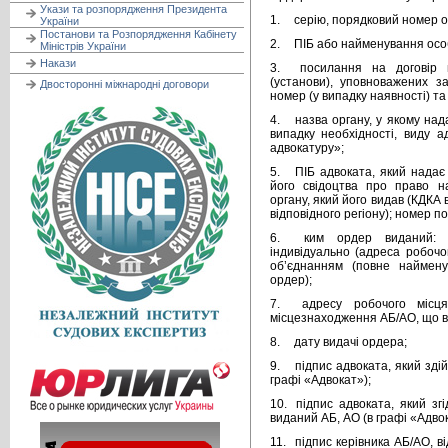
Укази та розпорядження Президента
1.
серію, порядковий номер 
України
Постанови та Розпорядження Кабінету
2.
ПІБ або найменування особ
Міністрів України
Накази
3.
посилання на договір 
(установи), уповноважених з
Двосторонні міжнародні договори
номер (у випадку наявності) та
4.
назва органу, у якому на
випадку необхідності, виду а
адвокатуру»;
5.
ПІБ адвоката, який надає
його свідоцтва про право н
органу, який його видав (КДКА 
відповідного регіону); номер п
6.
ким ордер виданий: (
індивідуально (адреса робочо
об’єднанням (повне наймен
ордер);
7.
адресу робочого місц
місцезнаходження АБ/АО, що в
8.
дату видачі ордера;
9.
підпис адвоката, який зді
графі «Адвокат»);
10.
підпис адвоката, який з
виданий АБ, АО (в графі «Адвок
11.
підпис керівника АБ/АО, в