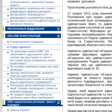
правової допомоги.
корпоративного, цивільного права і
аудита
Пропонуємо розглянути біль де
Департамент кримінального права і
невідкладної правової допомоги
17 грудня 2012 року рішенн
Департамент міжнародного і
Положення про ордер адвок
міжнародного економічного права
положенням було затверджено
Департамент конституційного права та
виборчого процесу
адвокатських бюро та адвок
друкарським способом на замов
РЕГІОНАЛЬНІ ВІДДІЛЕННЯ
Севастополя). Відповідно д
підшивка пронумерованих бланк
ON-LINE КОНСУЛЬТАЦІЇ
присвоюється Радою адвокатів
Києву та Севастополю). Об
Оподаткування спадщини
відповідному Журналі реєстраці
Ордер адвоката
Адвокати, адвокатські об’єдна
Чи правомірні вимоги МВС про
обовязківість друкування заяв та
заявами відповідно адвокаті
талонів при реєстрації чи знятті з
об’єднання або адвокатськог
реєстрації місця проживання, інших
передбачених Радою адвокаті
правочинах?
України, про що здійснюєт
Чи потрібно змінювати права при зміні
відповідної ради (п. 8)
прізвища?
Аренда земельного паю: юридичні
Адвокат, адвокатське об’єд
тонкощі користування
необхідну їм кількість орде
Як отримати реєстрацію за місцем
діяльність індивідуально, ке
вашого фактичного проживання?
організовує зберігання та облік
Процедура дематеріалізації випуску
акцій: порядок проведення, строки та
Ордер, який видається адвок
можливі труднощі
підписується адвокатом та посв
Як продати квартиру, в якій була
зроблена самостійна перебудова?
який видається адвокатським б
яктй надає правову допомогу на
Обіг наркотичних речовин: закон і
порядок
скріплений печаткою юридичної 
Закони України
Ордер має містити наступні рек