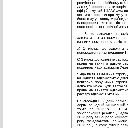
розмішена на офіційному веб-са
для здійснення оплати щорічн
офіційному сайті НААУ www.un
автоматичного алгоритму у сп
банківську установу України,
електронних платежів (Інтерн
наявності такої технічної можл
Варто зазначити, що оскі
адвоката, то за порушення т
випадку порушення строків спл
а) 1 місяць, до адвоката з
попередження (за поданням Рад
б) 3 місяці, до адвоката засто
права на заняття адвокатськ
поданням Ради адвокатів Україн
Якщо після закінчення строку
на заняття адвокатською діял
повторно порушення строків 
адвоката може бути застосов
права на заняття адвокатсь
реєстру адвокатів України.
На сьогоднішній день розмір 
дорівнює одній мінімальній з
тобто, за 2013 рік – 1 14
забезпечення реалізації адв
2012 року та набрало чинност
року), то адвокатам необхідно 
2012 році, а саме суму в розм