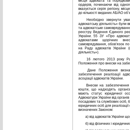
місця адвоката та порядкови
ордерів, починаючи від одно
вказується серія регіону, мі
до кількості виданих АБ/АО об’
Необхідно звернути ува
адвокатську діяльність» були в
та адвокатське самоврядуванн
реєстру. Ведення Єдиного реє
України. 55 ЗУ «Про адвокат
адвокатами щорічних внес
самоврядування, обов’язок по
на Раду адвокатів України (
діяльність»).
16 лютого 2013 року Р
Положення про внески на забе
Дане Положення визна
забезпечення реалізації адв
асоціації адвокатів України.
Внески на забезпечення 
кошти, що надходять організ
мають статус юридичної осо
Адвокатури України від органів
посадових та службових осіб, бу
юридичних осіб для реалізаці
визначених Законом:
а) від адвокатів України що
б) від фізичних і юридичних