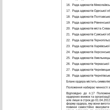
16.
Рада адвокатів Миколаївськ
17.
Рада адвокатів Одеської об
18.
Рада адвокатів Полтавської
19.
Рада адвокатів Рівненської
20.
Рада адвокатів міста Сева
21.
Рада адвокатів Сумської об
22.
Рада адвокатів Тернопільсь
23.
Рада адвокатів Харківської
24.
Рада адвокатів Херсонської
25.
Рада адвокатів Хмельницьк
26.
Рада адвокатів Черкаської 
27.
Рада адвокатів Чернівецько
28.
Рада адвокатів Чернігівсько
Бланк ордера містить символіку
Положення набирає чинності з 0
Відповідно до п.17 Положен
ордерних книжок та організації
але лише в строк до 01.04.2013
форму ордера, яку вони вигото
повинні самостійно вказувати