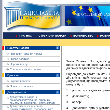
ПРО НАС
СТРУКТУРА ПАЛАТИ
ПАРТНЕРСТВО
НОВИ
Послуги Палати
Принципи надання послуг
Цінова політика
Закон України «Про адвокатур
Перелік послуг
привніс в чинне законодавст
діяльності адвокатів та форм їх
Cпецифіка наших послуг
Відповідно до статті 26 ЗУ «П
Проекти
діяльність здійснюється на 
Документами, що посвідчують 
Відкриті проекти
можуть бути:
Проекти з паролем
1.
договір про надання право
Департаменти
2.
довіреність;
Департамент надро- і
природокористування, аграрних і
3.
ордер;
земельних відношень і нерухомості
Департамент фінансового,
4.
доручення органу (устано
адміністративного, господарського,