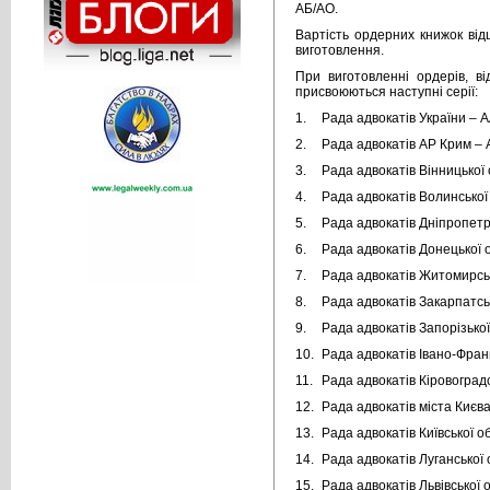
АБ/АО.
Вартість ордерних книжок від
виготовлення.
При виготовленні ордерів, ві
присвоюються наступні серії:
1.
Рада адвокатів України – А
2.
Рада адвокатів АР Крим – 
3.
Рада адвокатів Вінницької 
4.
Рада адвокатів Волинської 
5.
Рада адвокатів Дніпропетро
6.
Рада адвокатів Донецької о
7.
Рада адвокатів Житомирськ
8.
Рада адвокатів Закарпатськ
9.
Рада адвокатів Запорізької
10.
Рада адвокатів Івано-Франкі
11.
Рада адвокатів Кіровоградс
12.
Рада адвокатів міста Києва
13.
Рада адвокатів Київської об
14.
Рада адвокатів Луганської 
15.
Рада адвокатів Львівської о