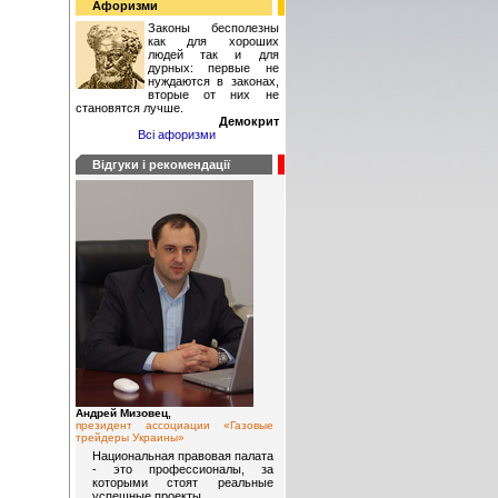
Афоризми
Законы бесполезны
как для хороших
людей так и для
дурных: первые не
нуждаются в законах,
вторые от них не
становятся лучше.
Демокрит
Всі афоризми
Відгуки і рекомендації
Андрей Мизовец,
президент ассоциации «Газовые
трейдеры Украины»
Национальная правовая палата
- это профессионалы, за
которыми стоят реальные
успешные проекты.