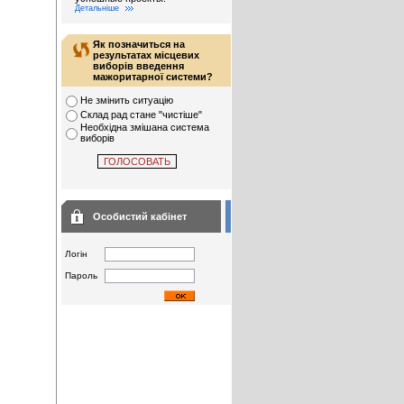
Детальніше
Як позначиться на
результатах місцевих
виборів введення
мажоритарної системи?
Не змінить ситуацію
Склад рад стане "чистіше"
Необхідна змішана система
виборів
Особистий кабінет
Логін
Пароль