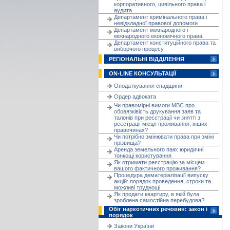
корпоративного, цивільного права і
аудита
Департамент кримінального права і
невідкладної правової допомоги
Департамент міжнародного і
міжнародного економічного права
Департамент конституційного права та
виборчого процесу
РЕГІОНАЛЬНІ ВІДДІЛЕННЯ
ON-LINE КОНСУЛЬТАЦІЇ
Оподаткування спадщини
Ордер адвоката
Чи правомірні вимоги МВС про
обовязківість друкування заяв та
талонів при реєстрації чи знятті з
реєстрації місця проживання, інших
правочинах?
Чи потрібно змінювати права при зміні
прізвища?
Аренда земельного паю: юридичні
тонкощі користування
Як отримати реєстрацію за місцем
вашого фактичного проживання?
Процедура дематеріалізації випуску
акцій: порядок проведення, строки та
можливі труднощі
Як продати квартиру, в якій була
зроблена самостійна перебудова?
Обіг наркотичних речовин: закон і
порядок
Закони України