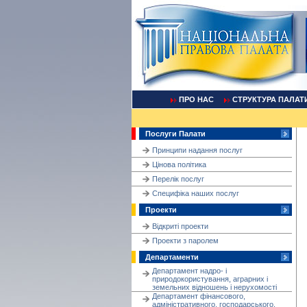
ПРО НАС
СТРУКТУРА ПАЛАТ
Послуги Палати
Принципи надання послуг
Цінова політика
Перелік послуг
Cпецифіка наших послуг
Проекти
Відкриті проекти
Проекти з паролем
Департаменти
Департамент надро- і
природокористування, аграрних і
земельних відношень і нерухомості
Департамент фінансового,
адміністративного, господарського,