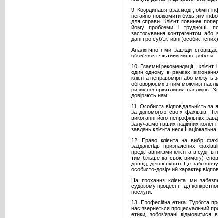
9. Координація взаємодії, обмін ін
негайно повідомити будь-яку інфо
для справи. Клієнт повинен попе
йому проблеми і труднощі, по
застосування контрагентом або 
дані про суб'єктивні (особистісних)
Аналогічно і ми завжди сповіщає
обов'язок і частина нашої роботи.
10. Взаємні рекомендації. І клієнт
один одному в рамках виконання
клієнта неправомірні або можуть з
обговорюємо з ним можливі наслід
ризик несприятливих наслідків. З
довіряють нам.
11. Особиста відповідальність за я
за допомогою своїх фахівців. Ті
виконанні його непрофільних завд
залучаємо наших надійних колег і
завдань клієнта несе Національна
12. Право клієнта на вибір фахі
заздалегідь призначених фахівц
представниками клієнта в суді, в п
тим більше на свою вимогу) спов
досвід, ділові якості. Це забезпе
особисто-довірчий характер відпов
На прохання клієнта ми забезпе
судовому процесі і т.д.) конкретн
послуги.
13. Професійна етика. Турбота пр
нас звернеться процесуальний про
етики, зобов'язані відмовитися в