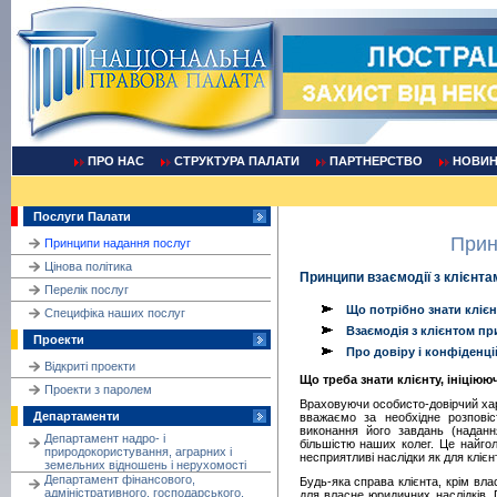
ПРО НАС
СТРУКТУРА ПАЛАТИ
ПАРТНЕРСТВО
НОВИ
Послуги Палати
Прин
Принципи надання послуг
Цінова політика
Принципи взаємодії з клієнта
Перелік послуг
Що потрібно знати клієнт
Cпецифіка наших послуг
Взаємодія з клієнтом пр
Проекти
Про довіру і конфіденці
Відкриті проекти
Що треба знати клієнту, ініціюю
Проекти з паролем
Враховуючи особисто-довірчий хар
Департаменти
вважаємо за необхідне розповіс
виконання його завдань (наданн
Департамент надро- і
більшістю наших колег. Це найго
природокористування, аграрних і
несприятливі наслідки як для клієнт
земельних відношень і нерухомості
Департамент фінансового,
Будь-яка справа клієнта, крім вла
адміністративного, господарського,
для власне юридичних наслідків. 