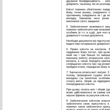
дружина! Конфіденційність - не
довіряють таємниці, які не розпов
Клієнт повинен обов'язково повід
йому точки ризику, повідомити п
противника, повідомити як і де 
випадку, Замовник несе ризик
виконання свого завдання.
5. Забезпечення можливості пред
повинен забезпечити нам можливіс
особами (в т.ч. в суді), для чог
довіреності та інші документи.
Необхідні документи ми підготуємо 
видачі нам нотаріальної довіреност
6. Право клієнта на контроль. К
надаваних йому послуг, при цьом
який час і тим більше по заверш
виконану роботу, розрахунок своє
витрати, а також передати оригін
сповіщаємо клієнта про хід розвит
пройдені етапи, передаємо йому ко
7. Завчасна оплата мит і витрат.
позову, проведення судово експе
випадках (за винятком особливи
сплату мита, зборів, на відрядже
попереджаємо клієнта.
При цьому оплата мит і зборів (д
може здійснюватися як самим кліє
нашою фірмою за рахунок клієнта.
8. Забезпечення клієнтом власної
забезпечити свою присутність в 
повинен також забезпечити присутні
можуть донести до третіх осіб відп