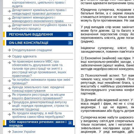
корпоративного, цивільного права і
останні адекватні витраченим гроша
аудита
Юридична суперечка, яскравим п
Департамент кримінального права і
батальні битви, а є окремі локаль
невідкладної правової допомоги
стикаються інтереси не тільки воюю
Департамент міжнародного і
можуть бути противниками. Не завж
міжнародного економічного права
Департамент конституційного права та
У ряді випадків спір може закінчи
виборчого процесу
може бути довгим. Ці та багато і
визначення перспектив спору йо
РЕГІОНАЛЬНІ ВІДДІЛЕННЯ
переповнюють клієнта, дуже поган
(радник).
ON-LINE КОНСУЛЬТАЦІЇ
Ініціюючи суперечку, клієнт,
Оподаткування спадщини
захищаючимся, повинен пам'ятати п
Ордер адвоката
1) Економічні (майнові) наслідки.
Чи правомірні вимоги МВС про
інші контрольно-ревізійні заходи
обовязківість друкування заяв та
забезпечення (арешт майна, банкі
талонів при реєстрації чи знятті з
методів недобросовісної конкуренції
реєстрації місця проживання, інших
2) Психологічний аспект. Тут ва
правочинах?
чимало часу, коштів і нервів. Пси
Чи потрібно змінювати права при зміні
репутація, інші немайнові блага, 
прізвища?
масштабу є найбільш уразливими 
Аренда земельного паю: юридичні
безпосереднього учасника конфлі
тонкощі користування
партнерів.
Як отримати реєстрацію за місцем
вашого фактичного проживання?
3) Діловий або іміджевий аспект. 
Процедура дематеріалізації випуску
маса людей і фірм, які не є стор
акцій: порядок проведення, строки та
акціонери. І ще не відомо, я
можливі труднощі
супротивниками або будуть дотрим
Як продати квартиру, в якій була
зроблена самостійна перебудова?
Суперечка може набути широкого п
у вигідному світлі для сперечальн
Обіг наркотичних речовин: закон і
тільки позитивні, але і негатив
порядок
знівельовано наслідками щодо ім
Закони України
акціонерів. У ряді випадків, ді