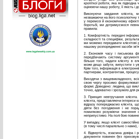
кропіткої роботи, яка як підводна
оцінюючи нашу роботу, її якість і 
Виконуючи завдання клієнта, м
незважаючи на його психологічну тя
у перемозі й економічному ефекті
боротьбі, ми дотримуємося певни
правила:
1. Комфортність передачі інформа
складності та специфіки, результ
ми можемо передавати клієнтові 
нашому розпорядженні засоби зв'яз
2. Економія часу і письмова фік
передбачають систему аргументів
більше того, надати клієнту в ел
може дещо забути, випустити з ува
Крім того, інформація в електронн
партнерам, контрагентам, процесу
Виходячи з вищевикладеного, всі
свою чергу просимо формулювати 
формі. Доведено: людина, що викл
точно, адекватно і зрозуміло для 
3. Принцип невтручання клієнта
клієнта, представляючи інтереси кл
відразу попереджаємо клієнта, щ
діяти без погодження і не пора
помилково розуміючи значення св
неприпустимо. На полі бою повине
У випадку, якщо клієнт самостійн
(в тому числі паралельно з нами), 
4. Відвертість, взаємна довіра і
документи повинен без приховува