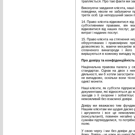
трапляється. Про такі факти ми з
Виконуючи завдання клієнта, наші
поведінки, ніколи не забуваючи п
третіх осіб. Це непорушний закон 
14. Право клієнта відмовитися ві
суб'єктивними правами, він м
відмовитися від наших послуг, д
витрат і наданих послуг.
15. Право клієнта на стягнення не
обгрунтованих і правомірних пр
дозволяємо їх, маючи механізм в
сплаченого винагороди і його
вирішуються в кожному випадку ін
Про довіру та конфіденційність
Національна правова палата у сво
стандартах. Однак на двох з них
діяльності, ми б хотіли загострити
не випадково, оскільки вони тісн
однієї монети.
Наші клієнти, як суб'єкти підприє
документами, які відносяться до 
заходів з її охорони і зобов'яз
неможливий без взаємної довіри.
Довіру ми вважаємо тим фундаме
Нашим клієнтам ми щодня даємо рі
і аргументи і все це неможливо
(консультанті), повинен негайно
сумніви підтвердилися, то потріб
полю.
У свою чергу і ми без довіри до
йому. Довіра - це ключ до щирої бес