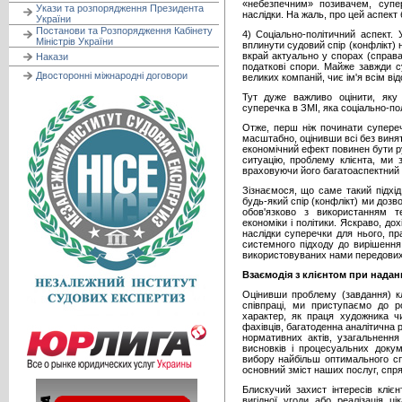
«небезпечним» позивачем, супе
Укази та розпорядження Президента
наслідки. На жаль, про цей аспект 
України
Постанови та Розпорядження Кабінету
4) Соціально-політичний аспект
Міністрів України
вплинути судовий спір (конфлікт)
вкрай актуально у спорах (справа
Накази
податкові спори. Майже завжди с
Двосторонні міжнародні договори
великих компаній, чиє ім'я всім відо
Тут дуже важливо оцінити, яку 
суперечка в ЗМІ, яка соціально-по
Отже, перш ніж починати супереч
масштабно, оцінивши всі без виня
економічний ефект повинен бути р
ситуацію, проблему клієнта, ми 
враховуючи його багатоаспектний 
Зізнаємося, що саме такий підхід
будь-який спір (конфлікт) ми дозв
обов'язково з використанням те
економіки і політики. Яскраво, д
наслідки суперечки для нього, пр
системного підходу до вирішенн
використовуваних нами передових 
Взаємодія з клієнтом при надан
Оцінивши проблему (завдання) кл
співпраці, ми приступаємо до ро
характер, як праця художника чи
фахівців, багатоденна аналітична 
нормативних актів, узагальнення 
висновків і процесуальних докум
вибору найбільш оптимального сп
основний зміст наших послуг, спр
Блискучий захист інтересів кліє
вигідної угоди або реалізація ці