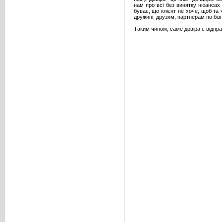
нам про всі без винятку нюансах т
буває, що клієнт не хоче, щоб та
дружині, друзям, партнерам по біз
Таким чином, саме довіра є відпра