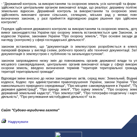
- "Державний контроль за використанням та охороною земель усіх категорій та форм 
здійснюється центральним органом виконавчої влади, що реалізує деражвну політик
земельних відносин. Деражвний контроль за використанняи та охороною земе
здійснюють виконавчі органи сільських, селищних, міських рад у межах повн
визначених законом, у разі прийняття відповідною радою рішення про здійснен
контролю".
Порядок здійснення державного контролю за використанням та охороною земель, до
вимог законодавтства України про охорону земель встановлюється цим Законом, 
кодексом України, законами України "Про охорону земель", "Про основні засади д
нагляду (контролю) у сфері господарської діяльності".
законом встановлено, що "документація із землеустрою розробляється в елект
паперовій формах у вигляді схеми, робочого проекту або технічної документації. За
документація із землеустрою є публічною та загальнодоступною".
законом запроваджено низку змін до повноважень органів державної влади та уп
місцевого самоврядування, центральних органів виконавчої влади у сфері викори
охорони земель; введено визначення термінів "територія територіальної громад
території територіальної громади".
Відповідні зміни внесено до низки законодавчих актів, серед яких: Земельний, Водни
кодекси, Кодекс про адміністративні правопорушення України, закони України "Пр
навколишнього природного середовища", "Про місцеве самоврядування в Україні", "Пр
державні адміністрації", "Про оренду землі", "Про оцінку земель", "Про охорону зем
державний земельний кадастр", "Про землеустрій", "Про топографо-геодезичну і карт
діяльність", "Про регулювання містобудівної діяльності" та ін.
Сайт "Судово-юридична газета"
Надрукувати