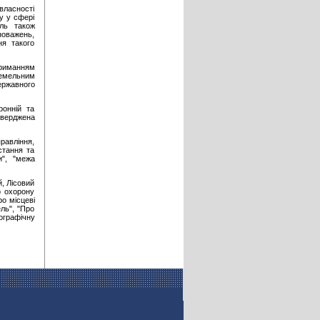
власності
у у сфері
ль також
оважень,
ня такого
триманням
земельним
ержавного
ронній та
тверджена
равління,
стання та
и", "межа
й, Лісовий
о охорону
о місцеві
ель", "Про
ографічну