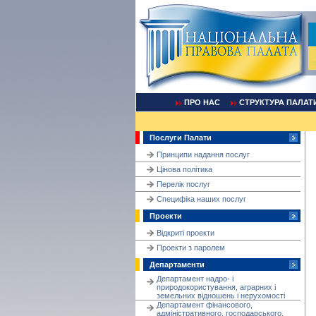
ПРО НАС
СТРУКТУРА ПАЛАТ
Послуги Палати
Принципи надання послуг
Цінова політика
Перелік послуг
Cпецифіка наших послуг
Проекти
Відкриті проекти
Проекти з паролем
Департаменти
Департамент надро- і
природокористування, аграрних і
земельних відношень і нерухомості
Департамент фінансового,
адміністративного, господарського,