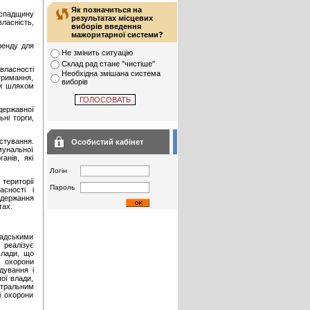
Як позначиться на
у спадщину
результатах місцевих
ласність,
виборів введення
мажоритарної системи?
ренду для
Не змінить ситуацію
Склад рад стане "чистіше"
власності
Необхідна змішана система
тримання,
виборів
чи шляхом
державної
ні торги,
стування.
Особистий кабінет
мунальної
анів, які
Логін
ериторії
Пароль
сності і
одержання
тах.
мадськими
реалізує
влади, що
і охорони
дування і
ої влади,
нтральним
і охорони