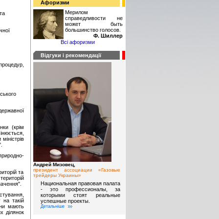
Афоризми
Мерилом
та
справедливости не
может быть
большинство голосов.
чної
Ф. Шиллер
Всі афоризми
Відгуки і рекомендації
 процедур,
ського
державної
нки (крім
мінюється,
міністрів
.
природно-
Андрей Мизовец,
президент ассоциации «Газовые
иторій та
трейдеры Украины»
територій
Национальная правовая палата
начення".
- это профессионалы, за
стування,
которыми стоят реальные
 на такій
успешные проекты.
они мають
Детальніше
х ділянок