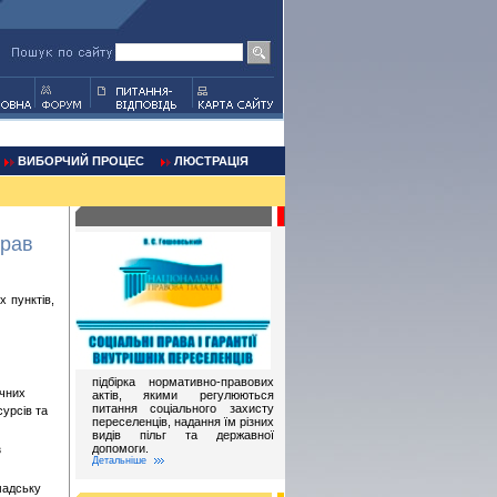
ВИБОРЧИЙ ПРОЦЕС
ЛЮСТРАЦІЯ
брав
 пунктів,
підбірка нормативно-правових
учних
актів, якими регулюються
питання соціального захисту
урсів та
переселенців, надання їм різних
видів пільг та державної
допомоги.
з
Детальніше
мадську