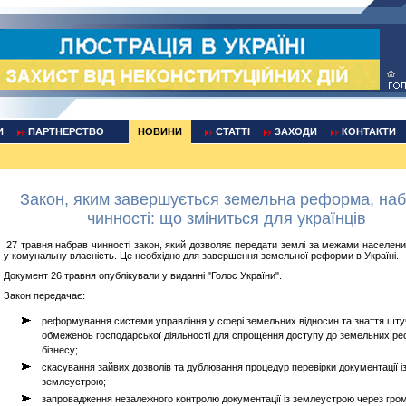
И
ПАРТНЕРСТВО
НОВИНИ
СТАТТІ
ЗАХОДИ
КОНТАКТИ
Закон, яким завершується земельна реформа, на
чинності: що зміниться для українців
27 травня набрав чинності закон, який дозволяє передати землі за межами населених
у комунальну власність. Це необхідно для завершення земельної реформи в Україні.
Документ 26 травня опублікували у виданні "Голос України".
Закон передачає:
реформування системи управління у сфері земельних відносин та знаття шт
обмеженоь господарської діяльності для спрощення доступу до земельних рес
бізнесу;
скасування зайвих дозволів та дублювання процедур перевірки документації і
землеустрою;
запровадження незалежного контролю документації із землеустрою через гро