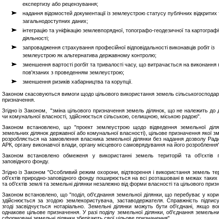
експертизу або рецензування;
надання відомостей документації із землеустрою статусу публічних відкритих 
загальнодоступних даних;
інтеграцію та уніфікацію землевпорядної, топографо-геодезичної та картографі
діяльності;
запровадження страхування професійної відповідальності виконавців робіт із
землеустрою як альтернатива державному контролю;
зменшення вартості рогбіт та тривалості часу, що витрачається на виконання
пов'язаних з проведенням землеустрою;
зменшення ризиків хабарництва та корупції.
Законом скасовуються вимоги щодо цільового використання земель сільськогосподар
призначення.
Згідно із Законом, "зміна цільового призначення земель ділянок, що не належить до 
чи комунальної власності, здійснюється сільською, селищною, міською радою".
Законом встановлено, що "проект землеустрою щодо відведення земельної діля
земельних ділянок державної або комунальної власності), цільове призначення якої з
розробляється на замовлення власника земельної ділянки без надання дозволу Ради 
АРК, органу виконавчої влади, органу місцевого самоврядування на його розроблення"
Законом встановлено обмеженя у використанні земель територій та об'єктів 
заповідного фонду.
Згідно із Законом "Особливий режим охорони, відтворення і використання земель тер
об'єктів природно-заповідного фонду поширюється на всі розташовані в межах таких 
та об'єктів землі та земельні ділянки незалежно від форми власності та цільового приз
Законом встановлено, що "поділ, об'єднання земельної ділянки, що перебуває у кори
здійснюється за згодою землекористувача, заставодержателя. Справжність підпису
згоді засвідчується нотаріально. Земельні ділянки можуть бути об'єднані, якщо в
однакове цільове призначення. У разі поділу земельної ділянки, об'єднання земельни
сформовані земельні ділянки зберігають свої цільове призначення".