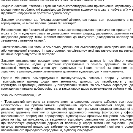
Згідно із Законом, "земельні ділянки сільськогосподарського призначення, отримані 
юридичними особами, які відповідно до Земельного кодексу не можуть набувати їх у в
підлягають відчуженню протягом одного року".
Законом визначено, що "площа земельної ділянки, що надається громадянину в о
городництва, не може перевищувати 0,6 гектара".
Встановлено, що "земельні ділянки сільськогосподарського призначення приватної 
можуть бути відчужені лише за договорами купівлі-продажу, дарування, довічного у
спадкового договору, міни, шляхом внесення до статутного (складеного) капіталу 
звернення стягнення на них".
Також зазначено, що "площа земельної ділянки сільськогосподарського призначення 
або комунальної власності, право оренди, емфітевзису якої виставляється на земель
не може перевищувати 20 гектарів".
Законом встановлено порядок вилучення хемельних ділянок із постійного кори
Земельні ділянки, надані у постійне користування із земель державної та ко
власності, можуть вилучатися для суспільних та інших потреб за рішенням орг
здійснюють розпорядження земельними ділянками відповідно до їх повноважень.
Орагни місцевого самоврядування вирішуватимуть земельні спори у межах т
територіальних громад щодо меж земельних ділянок, що перебувають у вла
користуванні громадян, обмежень у викоритсанні земель та земельних сервітутів, д
громадянами правил добросусідства, а також спори щодо розмежування районів у міс
законом встановлено, що:
- "Громадський контроль за використання та охороною земель здійснюється гро
інспекторами, які призначаються центральним органом виконавчої влади, що 
державну політику у сфері земельних відносин, центральним органом виконавчої 
реалізує деражвну політику із здійснення державного нагляду (контролю) у сфер
навоклишнього природного середовища, відповідними органами місцевого самовря
діють на підставі положень, затверджених відповідно центральним органом виконавч
що забезпечує формування державної політики у сфері земельних відносин, це
органом виконавчої влади, що забезпечує формування деравжної політики у сфер
навколишнього природного середовища, відповідною радою".