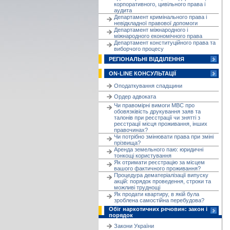
корпоративного, цивільного права і
аудита
Департамент кримінального права і
невідкладної правової допомоги
Департамент міжнародного і
міжнародного економічного права
Департамент конституційного права та
виборчого процесу
РЕГІОНАЛЬНІ ВІДДІЛЕННЯ
ON-LINE КОНСУЛЬТАЦІЇ
Оподаткування спадщини
Ордер адвоката
Чи правомірні вимоги МВС про
обовязківість друкування заяв та
талонів при реєстрації чи знятті з
реєстрації місця проживання, інших
правочинах?
Чи потрібно змінювати права при зміні
прізвища?
Аренда земельного паю: юридичні
тонкощі користування
Як отримати реєстрацію за місцем
вашого фактичного проживання?
Процедура дематеріалізації випуску
акцій: порядок проведення, строки та
можливі труднощі
Як продати квартиру, в якій була
зроблена самостійна перебудова?
Обіг наркотичних речовин: закон і
порядок
Закони України