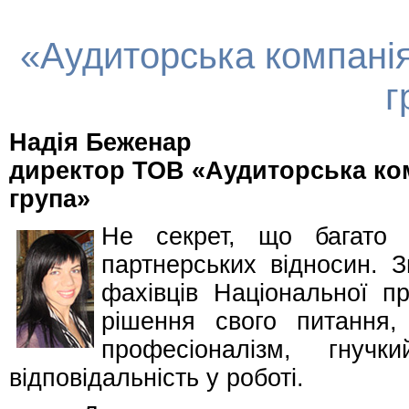
«Аудиторська компанія
г
Надія Беженар
директор ТОВ «Аудиторська ком
група»
Не секрет, що багато 
партнерських відносин. 
фахівців Національної п
рішення свого питання
професіоналізм, гну
відповідальність у роботі.