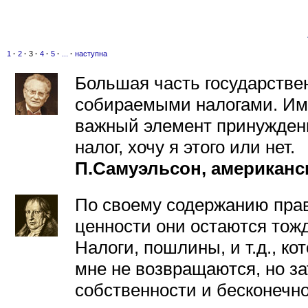
1
·
2
·
3
·
4
·
5
·
...
·
наступна
Большая часть государстве
собираемыми налогами. Име
важный элемент принуждения
налог, хочу я этого или нет.
П.Самуэльсон, американс
По своему содержанию право
ценности они остаются тожд
Налоги, пошлины, и т.д., к
мне не возвращаются, но з
собственности и бесконечн