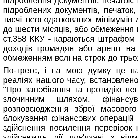
підроблення документів, печаток, 
підроблених документів, печаток
тисчі неоподаткованих мінімумів
до шести місяців, або обмеження в
ст.358 ККУ - караються штрафом 
доходів громадян або арешт на 
обмеженням волі на строк до трьо
По-третє, і на мою думку це на
реаліях нашого часу, встановлен
"Про запобігання та протидію лег
злочинним шляхом, фінансу
розповсюдження зброї масовог
блокування фінансових операцій 
здійснення посилення перевірок 
здійснюють дії пов'язані з ві